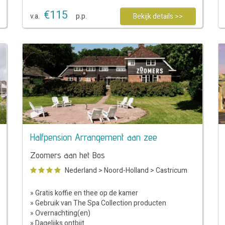
€
115
v.a.
p.p.
Bekijk details >>
Halfpension Arrangement aan zee
Zoomers aan het Bos
Nederland
>
Noord-Holland
>
Castricum
» Gratis koffie en thee op de kamer
» Gebruik van The Spa Collection producten
» Overnachting(en)
» Dagelijks ontbijt