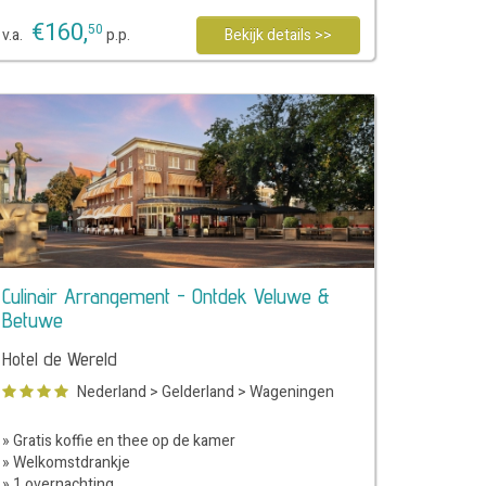
€
160
,
50
v.a.
p.p.
Bekijk details >>
Culinair Arrangement - Ontdek Veluwe &
Betuwe
Hotel de Wereld
Nederland
>
Gelderland
>
Wageningen
» Gratis koffie en thee op de kamer
» Welkomstdrankje
» 1 overnachting