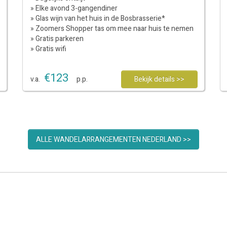
» Elke avond 3-gangendiner
» Glas wijn van het huis in de Bosbrasserie*
» Zoomers Shopper tas om mee naar huis te nemen
» Gratis parkeren
» Gratis wifi
€
123
v.a.
p.p.
Bekijk details >>
ALLE WANDELARRANGEMENTEN NEDERLAND >>