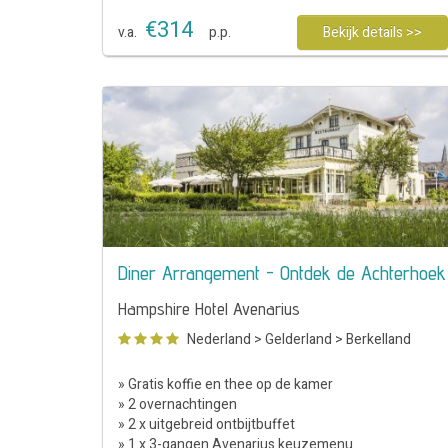
€
314
v.a.
p.p.
Bekijk details >>
Diner Arrangement - Ontdek de Achterhoek
Hampshire Hotel Avenarius
Nederland
>
Gelderland
>
Berkelland
» Gratis koffie en thee op de kamer
» 2 overnachtingen
» 2 x uitgebreid ontbijtbuffet
» 1 x 3-gangen Avenarius keuzemenu