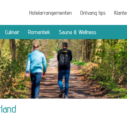
Hotelarrangementen
Ontvang tips
Klant
Culinair
Romantiek
Sauna & Wellness
land