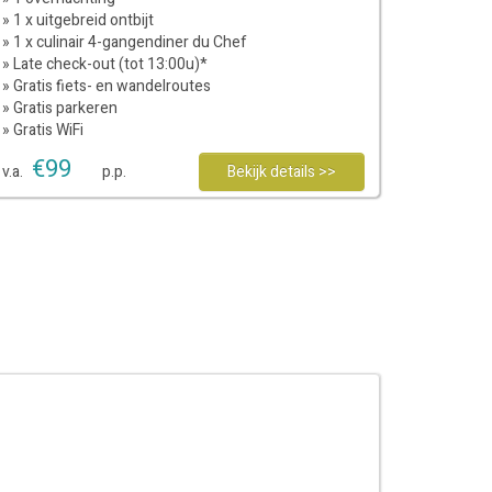
» 1 x uitgebreid ontbijt
» 1 x culinair 4-gangendiner du Chef
» Late check-out (tot 13:00u)*
» Gratis fiets- en wandelroutes
» Gratis parkeren
» Gratis WiFi
€
99
v.a.
p.p.
Bekijk details >>