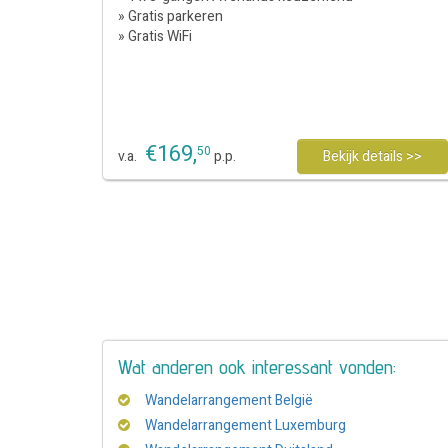
» Gratis parkeren
» Gratis WiFi
€
169
,
50
v.a.
p.p.
Bekijk details >>
Wat anderen ook interessant vonden:
Wandelarrangement België
Wandelarrangement Luxemburg