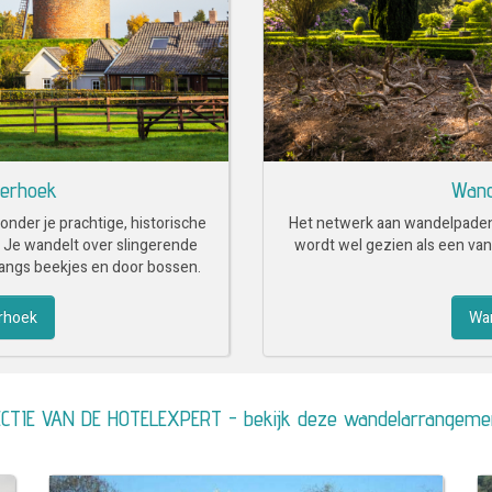
terhoek
Wand
der je prachtige, historische
Het netwerk aan wandelpaden 
. Je wandelt over slingerende
wordt wel gezien als een va
angs beekjes en door bossen.
rhoek
Wa
CTIE VAN DE HOTELEXPERT - bekijk deze wandelarrangeme