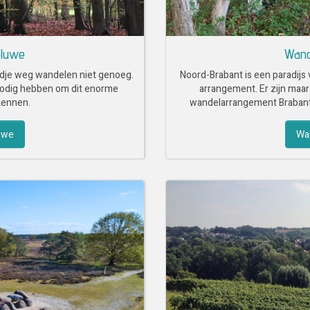
eluwe
Wand
dje weg wandelen niet genoeg.
Noord-Brabant is een paradijs
nodig hebben om dit enorme
arrangement. Er zijn maar 
kennen.
wandelarrangement Brabant 
uwe
Wa