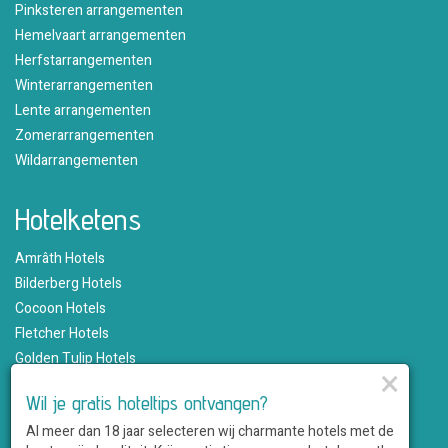
Pinksteren arrangementen
Hemelvaart arrangementen
Herfstarrangementen
Winterarrangementen
Lente arrangementen
Zomerarrangementen
Wildarrangementen
Hotelketens
Amrâth Hotels
Bilderberg Hotels
Cocoon Hotels
Fletcher Hotels
Golden Tulip Hotels
×
Hampshire Hotels
Wil je gratis hoteltips ontvangen?
Martin's Hotels
Al meer dan 18 jaar selecteren wij charmante hotels met de
Romantik Hotels