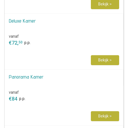
Bekijk >
Deluxe Kamer
vanaf
€
72
,
50
p.p.
Bekijk >
Panorama Kamer
vanaf
€
84
p.p.
Bekijk >