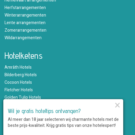
Hemelvaart arrangementen
Herfstarrangementen
Winterarrangementen
Lente arrangementen
Zomerarrangementen
Wildarrangementen
Hotelketens
Amrâth Hotels
Bilderberg Hotels
Cocoon Hotels
Fletcher Hotels
Golden Tulip Hotels
×
Hampshire Hotels
Wil je gratis hoteltips ontvangen?
Martin's Hotels
Al meer dan 18 jaar selecteren wij charmante hotels met de
Romantik Hotels
beste prijs-kwaliteit. Krijg gratis tips van onze hotelexpert!
Saillant Hotels