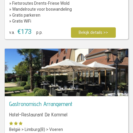
» Fietsroutes Drents-Friese Wold
» Wandelroute voor boswandeling
» Gratis parkeren
» Gratis WiFi
€
173
v.a.
p.p.
Bekijk details >>
Gastronomisch Arrangement
Hotel-Restaurant De Kommel
België
>
Limburg(B)
>
Voeren