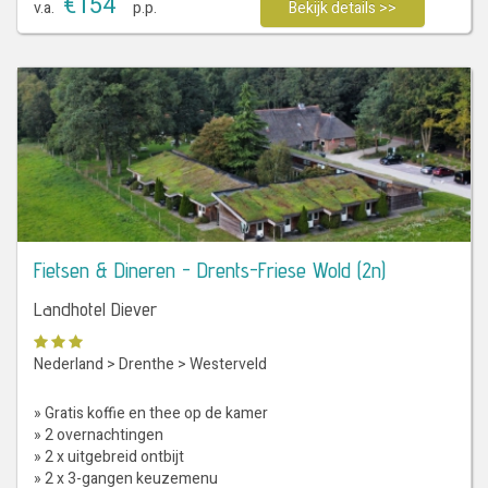
€
154
v.a.
p.p.
Bekijk details >>
Fietsen & Dineren - Drents-Friese Wold (2n)
Landhotel Diever
Nederland
>
Drenthe
>
Westerveld
» Gratis koffie en thee op de kamer
» 2 overnachtingen
» 2 x uitgebreid ontbijt
» 2 x 3-gangen keuzemenu