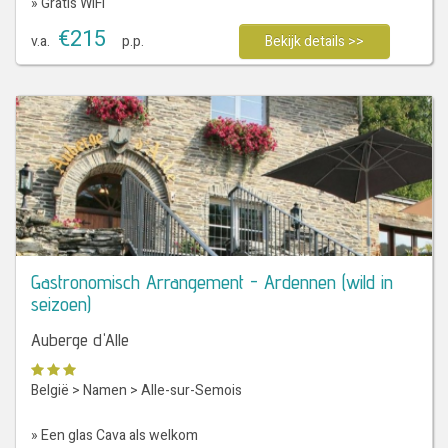
» Gratis WiFi
€
215
v.a.
p.p.
Bekijk details >>
Gastronomisch Arrangement - Ardennen (wild in
seizoen)
Auberge d'Alle
België
>
Namen
>
Alle-sur-Semois
» Een glas Cava als welkom