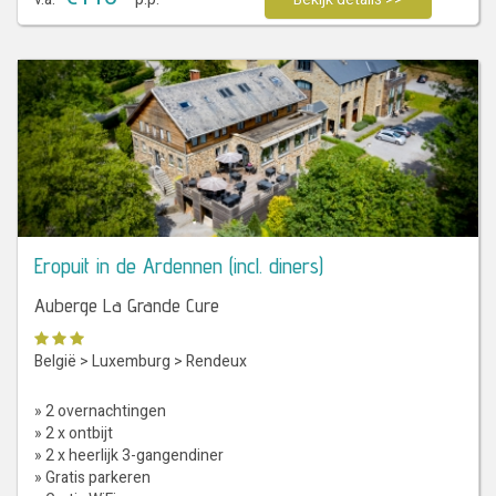
Eropuit in de Ardennen (incl. diners)
Auberge La Grande Cure
België
>
Luxemburg
>
Rendeux
» 2 overnachtingen
» 2 x ontbijt
» 2 x heerlijk 3-gangendiner
» Gratis parkeren