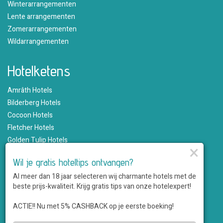
Winterarrangementen
Lente arrangementen
Zomerarrangementen
Wildarrangementen
Hotelketens
Amrâth Hotels
Bilderberg Hotels
Cocoon Hotels
Fletcher Hotels
Golden Tulip Hotels
×
Hampshire Hotels
Wil je gratis hoteltips ontvangen?
Martin's Hotels
Al meer dan 18 jaar selecteren wij charmante hotels met de
Romantik Hotels
beste prijs-kwaliteit. Krijg gratis tips van onze hotelexpert!
Saillant Hotels
WestCord Hotels
ACTIE!! Nu met 5% CASHBACK op je eerste boeking!