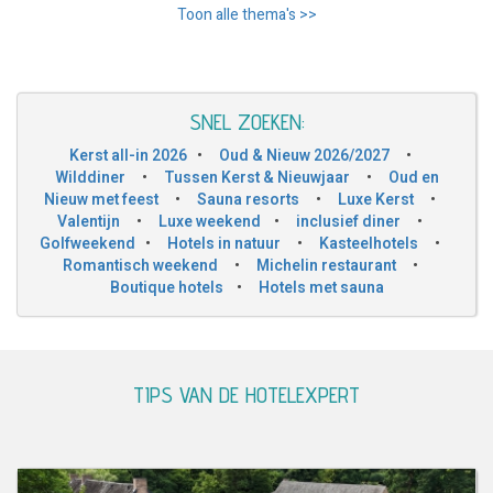
Toon alle thema's >>
SNEL ZOEKEN:
Kerst all-in 2026
•
Oud & Nieuw 2026/2027
•
Wilddiner
•
Tussen Kerst & Nieuwjaar
•
Oud en
Nieuw met feest
•
Sauna resorts
•
Luxe Kerst
•
Valentijn
•
Luxe weekend
•
inclusief diner
•
Golfweekend
•
Hotels in natuur
•
Kasteelhotels
•
Romantisch weekend
•
Michelin restaurant
•
Boutique hotels
•
Hotels met sauna
TIPS VAN DE HOTELEXPERT