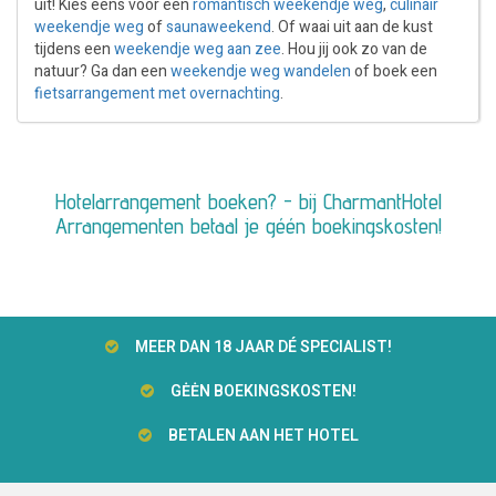
uit! Kies eens voor een
romantisch weekendje weg
,
culinair
weekendje weg
of
saunaweekend
. Of waai uit aan de kust
tijdens een
weekendje weg aan zee
. Hou jij ook zo van de
natuur? Ga dan een
weekendje weg wandelen
of boek een
fietsarrangement met overnachting
.
Hotelarrangement boeken? - bij CharmantHotel
Arrangementen betaal je géén boekingskosten!
MEER DAN 18 JAAR DÉ SPECIALIST!
GĖĖN BOEKINGSKOSTEN!
BETALEN AAN HET HOTEL