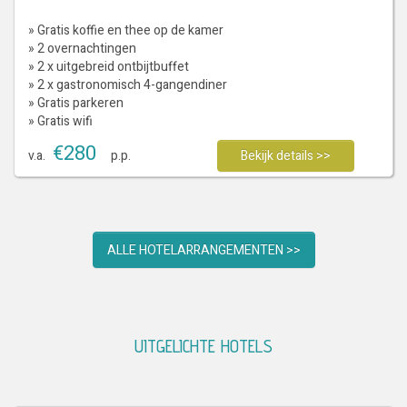
» Gratis koffie en thee op de kamer
» 2 overnachtingen
» 2 x uitgebreid ontbijtbuffet
» 2 x gastronomisch 4-gangendiner
» Gratis parkeren
» Gratis wifi
€
280
v.a.
p.p.
Bekijk details >>
ALLE HOTELARRANGEMENTEN >>
UITGELICHTE HOTELS