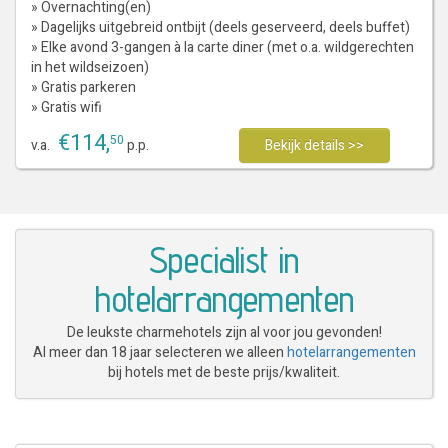
» Overnachting(en)
» Dagelijks uitgebreid ontbijt (deels geserveerd, deels buffet)
» Elke avond 3-gangen à la carte diner (met o.a. wildgerechten
in het wildseizoen)
» Gratis parkeren
» Gratis wifi
€
114
,
50
v.a.
p.p.
Bekijk details >>
Specialist in
hotelarrangementen
De leukste charmehotels zijn al voor jou gevonden!
Al meer dan 18 jaar selecteren we alleen
hotelarrangementen
bij hotels met de beste prijs/kwaliteit.