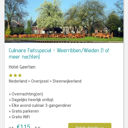
Culinaire Fietsspecial - Weerribben/Wieden (1 of
meer nachten)
Hotel Geertien
Nederland
>
Overijssel
>
Steenwijkerland
» Overnachting(en)
» Dagelijks heerlijk ontbijt
» Elke avond culinair 3-gangendiner
» Gratis parkeren
» Gratis WiFi
€
115
v.a.
p.p.
Bekijk details >>