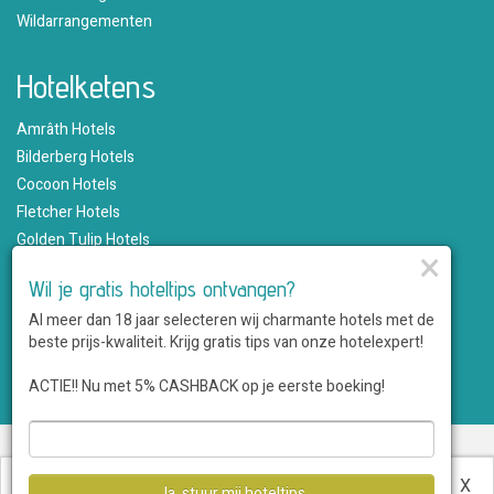
Wildarrangementen
Hotelketens
Amrâth Hotels
Bilderberg Hotels
Cocoon Hotels
Fletcher Hotels
Golden Tulip Hotels
×
Hampshire Hotels
Wil je gratis hoteltips ontvangen?
Martin's Hotels
Al meer dan 18 jaar selecteren wij charmante hotels met de
Romantik Hotels
beste prijs-kwaliteit. Krijg gratis tips van onze hotelexpert!
Saillant Hotels
WestCord Hotels
ACTIE!! Nu met 5% CASHBACK op je eerste boeking!
Over ons
•
Sitemap
•
Disclaimer
•
Voordelen
•
Privacy
•
Voorwaarden
•
Veelgestelde vragen
•
Klantenservice
•
Hotel
Deze website maakt gebruik van cookies.
Meer
X
Ja, stuur mij hoteltips