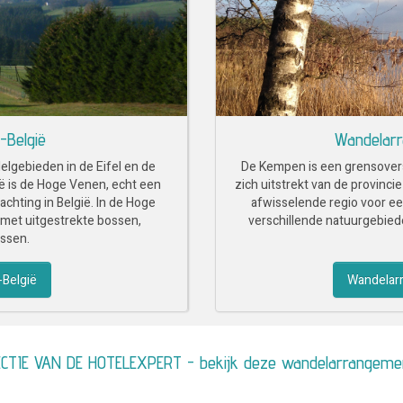
-België
Wandelar
elgebieden in de Eifel en de
De Kempen is een grensovers
ë is de Hoge Venen, echt een
zich uitstrekt van de provinci
hting in België. In de Hoge
afwisselende regio voor e
met uitgestrekte bossen,
verschillende natuurgebie
ssen.
België
Wandelar
CTIE VAN DE HOTELEXPERT - bekijk deze wandelarrangeme