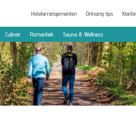
Hotelarrangementen
Ontvang tips
Klant
Culinair
Romantiek
Sauna & Wellness