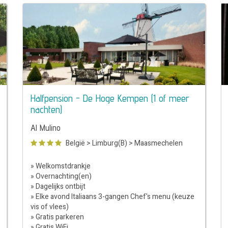
Halfpension - De Hoge Kempen (1 of meer
nachten)
Al Mulino
België
>
Limburg(B)
>
Maasmechelen
» Welkomstdrankje
» Overnachting(en)
» Dagelijks ontbijt
» Elke avond Italiaans 3-gangen Chef's menu (keuze
vis of vlees)
» Gratis parkeren
» Gratis WiFi