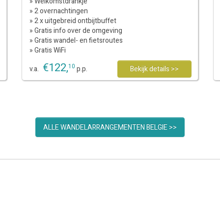
» Welkomstdrankje
» 2 overnachtingen
» 2 x uitgebreid ontbijtbuffet
» Gratis info over de omgeving
» Gratis wandel- en fietsroutes
» Gratis WiFi
€
122
,
10
v.a.
p.p.
Bekijk details >>
ALLE WANDELARRANGEMENTEN BELGIE >>