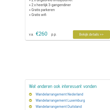
» 2 x uitgebreid ontbijtbuffet
» 2 x heerlijk 3-gangendiner
» Gratis parkeren
» Gratis wifi
€
260
v.a.
p.p.
Bekijk details >>
Wat anderen ook interessant vonden:
Wandelarrangement Nederland
Wandelarrangement Luxemburg
Wandelarrangement Duitsland