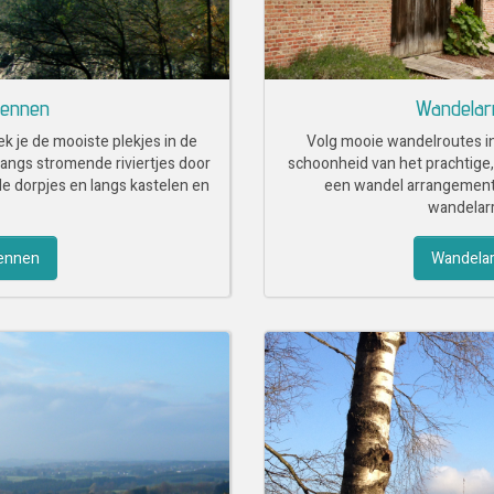
dennen
Wandelar
 je de mooiste plekjes in de
Volg mooie wandelroutes in
angs stromende riviertjes door
schoonheid van het prachtige,
e dorpjes en langs kastelen en
een wandel arrangement b
wandelar
ennen
Wandelar