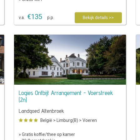
€
135
v.a.
p.p.
Bekijk details >>
Logies Ontbijt Arrangement - Voerstreek
(2n)
Landgoed Altenbroek
België
>
Limburg(B)
>
Voeren
» Gratis koffie/thee op kamer