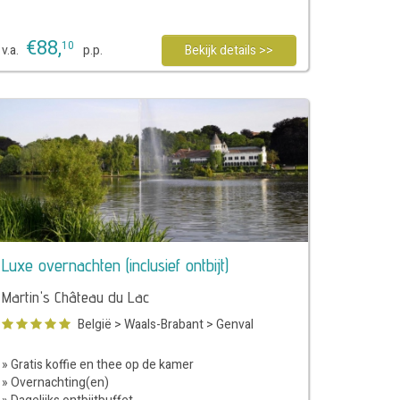
€
88
,
10
v.a.
p.p.
Bekijk details >>
Luxe overnachten (inclusief ontbijt)
Martin's Château du Lac
België
>
Waals-Brabant
>
Genval
» Gratis koffie en thee op de kamer
» Overnachting(en)