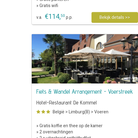
» Gratis wifi
€
114
,
50
v.a.
p.p.
Bekijk details >>
Fiets & Wandel Arrangement - Voerstreek
Hotel-Restaurant De Kommel
België
>
Limburg(B)
>
Voeren
» Gratis koffie en thee op de kamer
» 2 overnachtingen