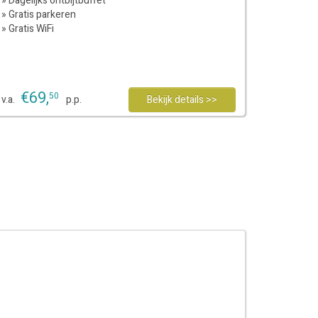
» Dagelijks ontbijtbuffet
» Gratis parkeren
» Gratis WiFi
€
69
,
50
v.a.
p.p.
Bekijk details >>