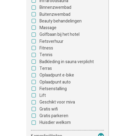
Infraroodsauna
Binnenzwembad
Buitenzwembad
Beauty behandelingen
Massage
Golfbaan bij het hotel
Fietsverhuur
Fitness
Tennis
Badkleding in sauna verplicht
Terras
Oplaadpunt e-bike
Oplaadpunt auto
Fietsenstalling
Lift
Geschikt voor miva
Gratis wifi
Gratis parkeren
Huisdier welkom
Kamerfaciliteiten