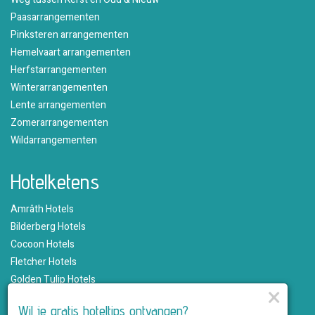
Paasarrangementen
Pinksteren arrangementen
Hemelvaart arrangementen
Herfstarrangementen
Winterarrangementen
Lente arrangementen
Zomerarrangementen
Wildarrangementen
Hotelketens
Amrâth Hotels
Bilderberg Hotels
Cocoon Hotels
Fletcher Hotels
Golden Tulip Hotels
×
Hampshire Hotels
Wil je gratis hoteltips ontvangen?
Martin's Hotels