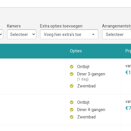
Kamers
Extra opties toevoegen
Arrangementst
Voeg hier extra's toe
Selecteer
Opties
Pri
va
Ontbijt
€
Diner 3-gangen
(1 dag)
Zwembad
va
Ontbijt
€
Diner 4-gangen
Zwembad