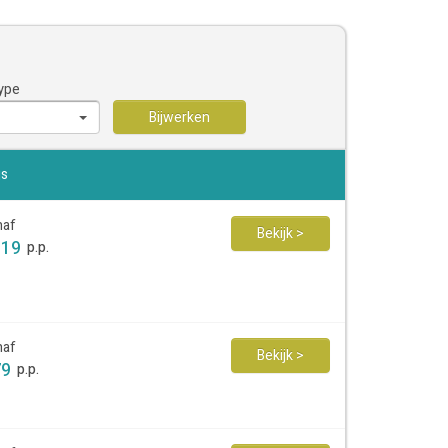
ype
Bijwerken
js
naf
Bekijk >
119
p.p.
naf
Bekijk >
79
p.p.