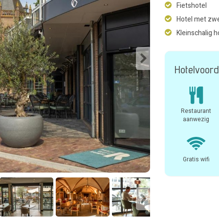
Fietshotel
Hotel met z
Kleinschalig h
Hotelvoord
Restaurant
aanwezig
Gratis wifi