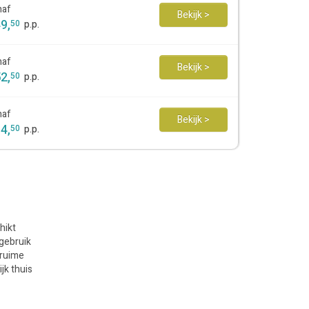
naf
Bekijk >
49
,
50
p.p.
naf
Bekijk >
52
,
50
p.p.
naf
Bekijk >
64
,
50
p.p.
hikt
 gebruik
 ruime
jk thuis