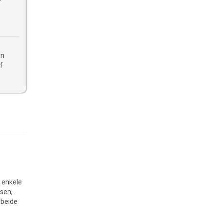
en
of
n enkele
sen,
(beide