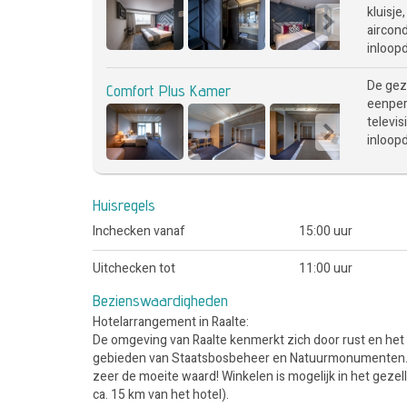
kluisje
aircon
inloopd
De geze
Comfort Plus Kamer
eenpers
televis
inloopd
Huisregels
Inchecken vanaf
15:00 uur
Uitchecken tot
11:00 uur
Bezienswaardigheden
Hotelarrangement in Raalte:
De omgeving van Raalte kenmerkt zich door rust en het 
gebieden van Staatsbosbeheer en Natuurmonumenten. Me
zeer de moeite waard! Winkelen is mogelijk in het geze
ca. 15 km van het hotel).