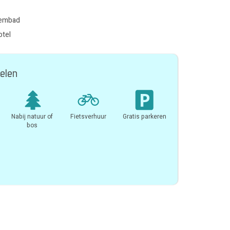
wembad
otel
elen
Nabij natuur of
Fietsverhuur
Gratis parkeren
bos