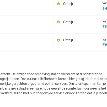
va
Ontbijt
€
va
Ontbijt
€
va
Ontbijt
€
angement. De omliggende omgeving staat bekend om haar schitterende
mogelijkheden. Ook culinaire liefhebbers komen hier graag. Het hotel besc
n heerlijke gerechten afgestemd op het seizoen. Om te ontspannen kun je
ar is gevestigd in een prachtige gewelfde ruimte. Bij mooi weer is het
ewerkers zullen met hun toegewijde service ervoor zorgen dat je je heerli