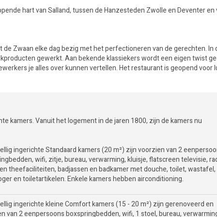
kloppende hart van Salland, tussen de Hanzesteden Zwolle en Deventer en v
t de Zwaan elke dag bezig met het perfectioneren van de gerechten. In 
ekproducten gewerkt. Aan bekende klassiekers wordt een eigen twist g
ewerkers je alles over kunnen vertellen. Het restaurant is geopend voor 
te kamers. Vanuit het logement in de jaren 1800, zijn de kamers nu
ellig ingerichte Standaard kamers (20 m²) zijn voorzien van 2 eenperso
ngbedden, wifi, zitje, bureau, verwarming, kluisje, flatscreen televisie, ra
 en theefaciliteiten, badjassen en badkamer met douche, toilet, wastafel,
oger en toiletartikelen. Enkele kamers hebben airconditioning.
ellig ingerichte kleine Comfort kamers (15 - 20 m²) zijn gerenoveerd en
en van 2 eenpersoons boxspringbedden, wifi, 1 stoel, bureau, verwarmin