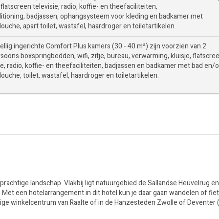
, flatscreen televisie, radio, koffie- en theefaciliteiten,
ditioning, badjassen, ophangsysteem voor kleding en badkamer met
ouche, apart toilet, wastafel, haardroger en toiletartikelen.
llig ingerichte Comfort Plus kamers (30 - 40 m²) zijn voorzien van 2
oons boxspringbedden, wifi, zitje, bureau, verwarming, kluisje, flatscre
ie, radio, koffie- en theefaciliteiten, badjassen en badkamer met bad en/
ouche, toilet, wastafel, haardroger en toiletartikelen.
prachtige landschap. Vlakbij ligt natuurgebied de Sallandse Heuvelrug e
t een hotelarrangement in dit hotel kun je daar gaan wandelen of fiet
llige winkelcentrum van Raalte of in de Hanzesteden Zwolle of Deventer 