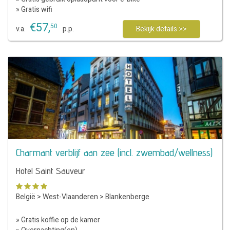
» Gratis wifi
€
57
,
50
v.a.
p.p.
Bekijk details >>
Charmant verblijf aan zee (incl. zwembad/wellness)
Hotel Saint Sauveur
België
>
West-Vlaanderen
>
Blankenberge
» Gratis koffie op de kamer