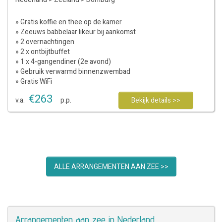
» Gratis koffie en thee op de kamer
» Zeeuws babbelaar likeur bij aankomst
» 2 overnachtingen
» 2 x ontbijtbuffet
» 1 x 4-gangendiner (2e avond)
» Gebruik verwarmd binnenzwembad
» Gratis WiFi
€
263
v.a.
p.p.
Bekijk details >>
ALLE ARRANGEMENTEN AAN ZEE >>
Arrangementen aan zee in Nederland