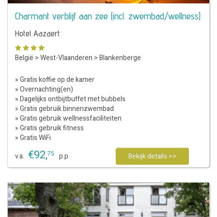
Charmant verblijf aan zee (incl. zwembad/wellness)
Hotel Aazaert
België
>
West-Vlaanderen
>
Blankenberge
» Gratis koffie op de kamer
» Overnachting(en)
» Dagelijks ontbijtbuffet met bubbels
» Gratis gebruik binnenzwembad
» Gratis gebruik wellnessfaciliteiten
» Gratis gebruik fitness
» Gratis WiFi
€
92
,
75
v.a.
p.p.
Bekijk details >>