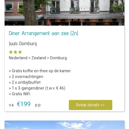
Diner Arrangement aan zee (2n)
Juuls Domburg
Nederland
>
Zeeland
>
Domburg
» Gratis koffie en thee op de kamer
» 2 overnachtingen
» 2 x ontbijtbuffet
» 1 x 3-gangendiner (t.w.v. € 46)
» Gratis WiFi
€
199
v.a.
p.p.
Bekijk details >>