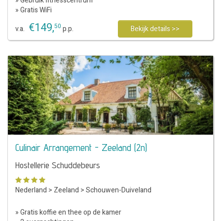
» Gebruik fitnesscentrum
» Gratis WiFi
€
149
,
50
v.a.
p.p.
Bekijk details >>
Culinair Arrangement - Zeeland (2n)
Hostellerie Schuddebeurs
Nederland
>
Zeeland
>
Schouwen-Duiveland
» Gratis koffie en thee op de kamer