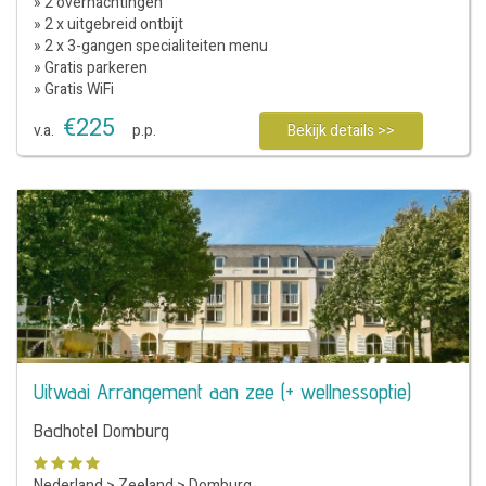
» 2 overnachtingen
» 2 x uitgebreid ontbijt
» 2 x 3-gangen specialiteiten menu
» Gratis parkeren
» Gratis WiFi
€
225
v.a.
p.p.
Bekijk details >>
Uitwaai Arrangement aan zee (+ wellnessoptie)
Badhotel Domburg
Nederland
>
Zeeland
>
Domburg