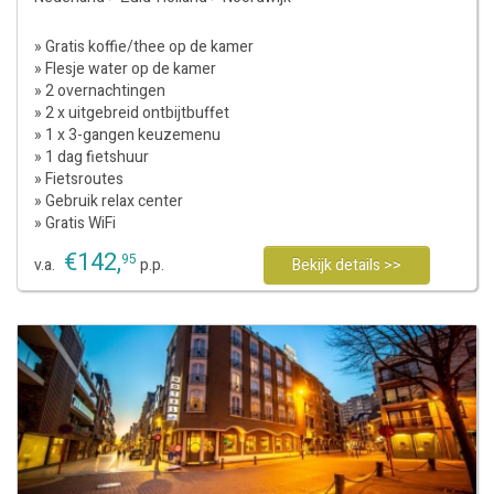
» Gratis koffie/thee op de kamer
» Flesje water op de kamer
» 2 overnachtingen
» 2 x uitgebreid ontbijtbuffet
» 1 x 3-gangen keuzemenu
» 1 dag fietshuur
» Fietsroutes
» Gebruik relax center
» Gratis WiFi
€
142
,
95
v.a.
p.p.
Bekijk details >>