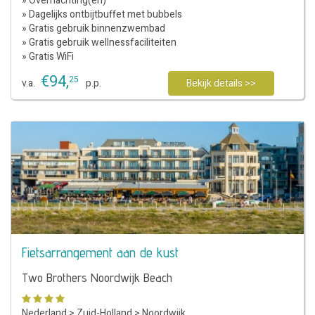
» Overnachting(en)
» Dagelijks ontbijtbuffet met bubbels
» Gratis gebruik binnenzwembad
» Gratis gebruik wellnessfaciliteiten
» Gratis WiFi
€
94
,
25
v.a.
p.p.
Bekijk details >>
Fietsarrangement aan de kust
Two Brothers Noordwijk Beach
Nederland
>
Zuid-Holland
>
Noordwijk