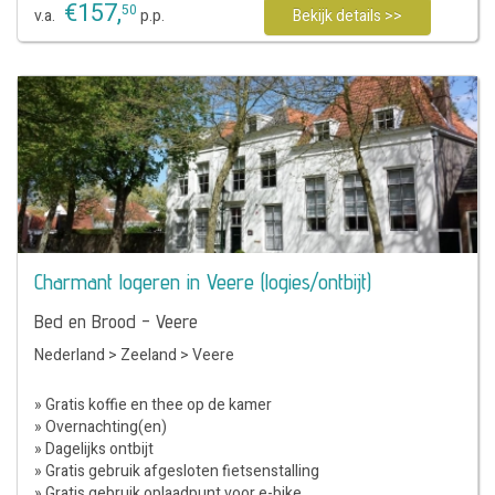
€
157
,
50
v.a.
p.p.
Bekijk details >>
Charmant logeren in Veere (logies/ontbijt)
Bed en Brood - Veere
Nederland
>
Zeeland
>
Veere
» Gratis koffie en thee op de kamer
» Overnachting(en)
» Dagelijks ontbijt
» Gratis gebruik afgesloten fietsenstalling
» Gratis gebruik oplaadpunt voor e-bike