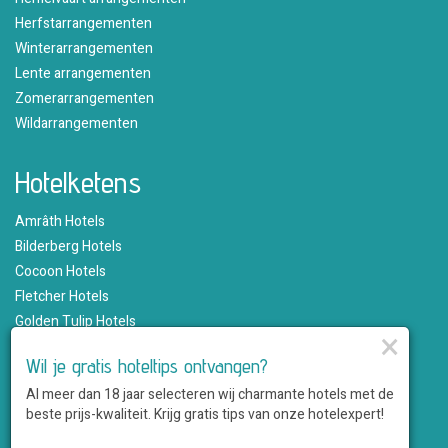
Herfstarrangementen
Winterarrangementen
Lente arrangementen
Zomerarrangementen
Wildarrangementen
Hotelketens
Amrâth Hotels
Bilderberg Hotels
Cocoon Hotels
Fletcher Hotels
Golden Tulip Hotels
×
Hampshire Hotels
Wil je gratis hoteltips ontvangen?
Martin's Hotels
Al meer dan 18 jaar selecteren wij charmante hotels met de
Romantik Hotels
beste prijs-kwaliteit. Krijg gratis tips van onze hotelexpert!
Saillant Hotels
WestCord Hotels