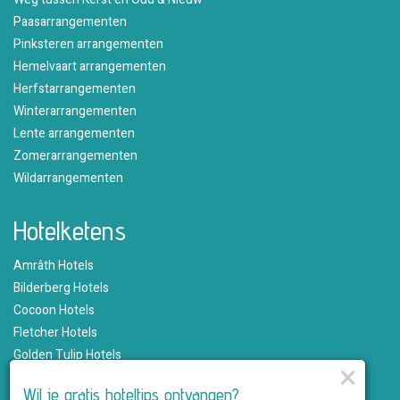
Paasarrangementen
Pinksteren arrangementen
Hemelvaart arrangementen
Herfstarrangementen
Winterarrangementen
Lente arrangementen
Zomerarrangementen
Wildarrangementen
Hotelketens
Amrâth Hotels
Bilderberg Hotels
Cocoon Hotels
Fletcher Hotels
Golden Tulip Hotels
×
Hampshire Hotels
Wil je gratis hoteltips ontvangen?
Martin's Hotels