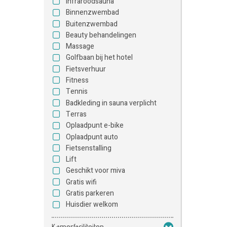
Infraroodsauna
Binnenzwembad
Buitenzwembad
Beauty behandelingen
Massage
Golfbaan bij het hotel
Fietsverhuur
Fitness
Tennis
Badkleding in sauna verplicht
Terras
Oplaadpunt e-bike
Oplaadpunt auto
Fietsenstalling
Lift
Geschikt voor miva
Gratis wifi
Gratis parkeren
Huisdier welkom
Kamerfaciliteiten