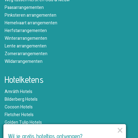
Paasarrangementen
Pinksteren arrangementen
Hemelvaart arrangementen
Herfstarrangementen
Winterarrangementen
Lente arrangementen
Zomerarrangementen
Wildarrangementen
Hotelketens
Amrâth Hotels
Bilderberg Hotels
Cocoon Hotels
Fletcher Hotels
Golden Tulip Hotels
×
Hampshire Hotels
Wil je gratis hoteltips ontvangen?
Martin's Hotels