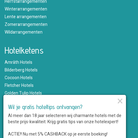
Herfstarrangementen
Winterarrangementen
Lente arrangementen
Zomerarrangementen
Wildarrangementen
Hotelketens
Amrâth Hotels
Bilderberg Hotels
Cocoon Hotels
Fletcher Hotels
Golden Tulip Hotels
×
Hampshire Hotels
Wil je gratis hoteltips ontvangen?
Martin's Hotels
Al meer dan 18 jaar selecteren wij charmante hotels met de
Romantik Hotels
beste prijs-kwaliteit. Krijg gratis tips van onze hotelexpert!
Saillant Hotels
WestCord Hotels
ACTIE!! Nu met 5% CASHBACK op je eerste boeking!