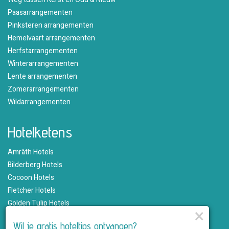
Paasarrangementen
Pinksteren arrangementen
Hemelvaart arrangementen
Herfstarrangementen
Winterarrangementen
Lente arrangementen
Zomerarrangementen
Wildarrangementen
Hotelketens
Amrâth Hotels
Bilderberg Hotels
Cocoon Hotels
Fletcher Hotels
Golden Tulip Hotels
×
Hampshire Hotels
Wil je gratis hoteltips ontvangen?
Martin's Hotels