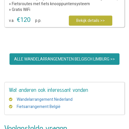
» Fietsroutes met fiets knooppuntensysteem
» Gratis WiFi
€
120
v.a.
p.p.
Bekijk details >>
ALLE WANDELARRANGEMENTEN BELGISCH LIMBURG >>
Wat anderen ook interessant vonden
Wandelarrangement Nederland
Fietsarrangement België
Veelgestelde vragen