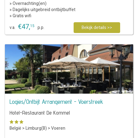
» Overnachting(en)
» Dagelijks uitgebreid ontbijtbuffet
» Gratis wifi
€
47
,
15
v.a.
p.p.
Bekijk details >>
Logies/Ontbijt Arrangement - Voerstreek
Hotel-Restaurant De Kommel
België
>
Limburg(B)
>
Voeren