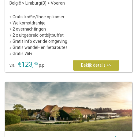
België
>
Limburg(B)
>
Voeren
» Gratis koffie/thee op kamer
» Welkomstdrankje
» 2 overnachtingen
» 2 x uitgebreid ontbijtbuffet
» Gratis info over de omgeving
» Gratis wandel- en fietsroutes
» Gratis WiFi
€
123
,
45
v.a.
p.p.
Bekijk details >>