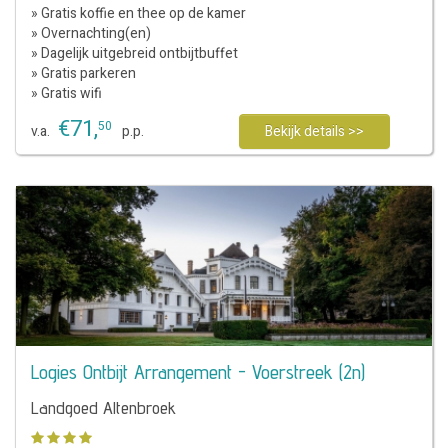
» Gratis koffie en thee op de kamer
» Overnachting(en)
» Dagelijk uitgebreid ontbijtbuffet
» Gratis parkeren
» Gratis wifi
€
71
,
50
v.a.
p.p.
Bekijk details >>
Logies Ontbijt Arrangement - Voerstreek (2n)
Landgoed Altenbroek