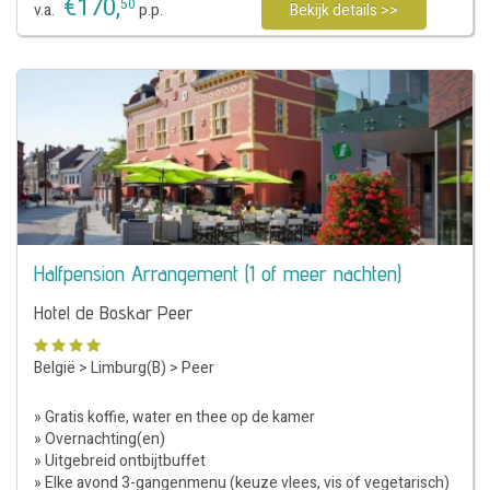
€
170
,
50
v.a.
p.p.
Bekijk details >>
Halfpension Arrangement (1 of meer nachten)
Hotel de Boskar Peer
België
>
Limburg(B)
>
Peer
» Gratis koffie, water en thee op de kamer
» Overnachting(en)
» Uitgebreid ontbijtbuffet
» Elke avond 3-gangenmenu (keuze vlees, vis of vegetarisch)