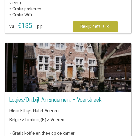
vlees)
» Gratis parkeren
» Gratis WiFi
€
135
v.a.
p.p.
Bekijk details >>
Logies/Ontbijt Arrangement - Voerstreek
Blanckthys Hotel Voeren
België
>
Limburg(B)
>
Voeren
» Gratis koffie en thee op de kamer