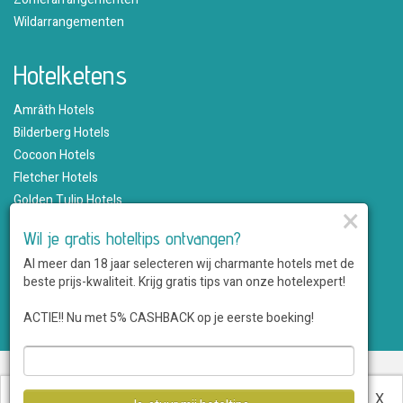
Wildarrangementen
Hotelketens
Amrâth Hotels
Bilderberg Hotels
Cocoon Hotels
Fletcher Hotels
Golden Tulip Hotels
×
Hampshire Hotels
Wil je gratis hoteltips ontvangen?
Martin's Hotels
Al meer dan 18 jaar selecteren wij charmante hotels met de
Romantik Hotels
beste prijs-kwaliteit. Krijg gratis tips van onze hotelexpert!
Saillant Hotels
WestCord Hotels
ACTIE!! Nu met 5% CASHBACK op je eerste boeking!
Over ons
•
Sitemap
•
Disclaimer
•
Voordelen
•
Privacy
•
Voorwaarden
•
Veelgestelde vragen
•
Klantenservice
•
Hotel
Deze website maakt gebruik van cookies.
Meer
X