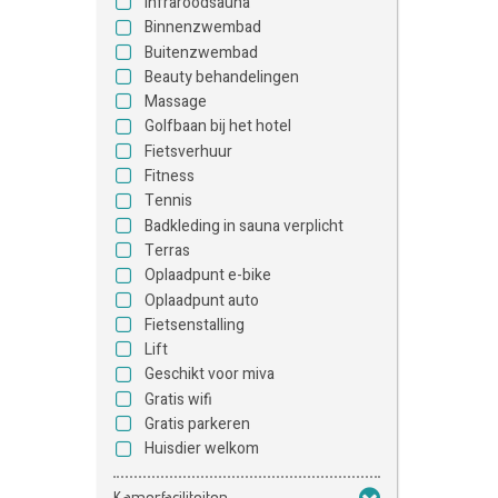
Infraroodsauna
Binnenzwembad
Buitenzwembad
Beauty behandelingen
Massage
Golfbaan bij het hotel
Fietsverhuur
Fitness
Tennis
Badkleding in sauna verplicht
Terras
Oplaadpunt e-bike
Oplaadpunt auto
Fietsenstalling
Lift
Geschikt voor miva
Gratis wifi
Gratis parkeren
Huisdier welkom
Kamerfaciliteiten