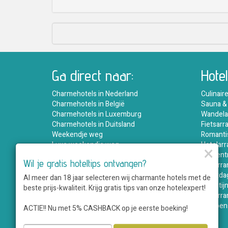
Ga direct naar:
Hote
Charmehotels in Nederland
Culinair
Charmehotels in België
Sauna &
Charmehotels in Luxemburg
Wandela
Charmehotels in Duitsland
Fietsar
Weekendje weg
Romanti
Luxe weekendje weg
Hotelar
×
Romantisch weekendje weg
Stedent
Wil je gratis hoteltips ontvangen?
Valentijn hotelarrangementen
Golfarr
Kerstmarkt Valkenburg
Feestda
Al meer dan 18 jaar selecteren wij charmante hotels met de
Hotelaanbiedingen
Valenti
beste prijs-kwaliteit. Krijg gratis tips van onze hotelexpert!
Hotelarrangementen
Wildarr
Suite met jacuzzi
Seizoen
ACTIE!! Nu met 5% CASHBACK op je eerste boeking!
Kastelen en landhuizen
Boutique Hotels