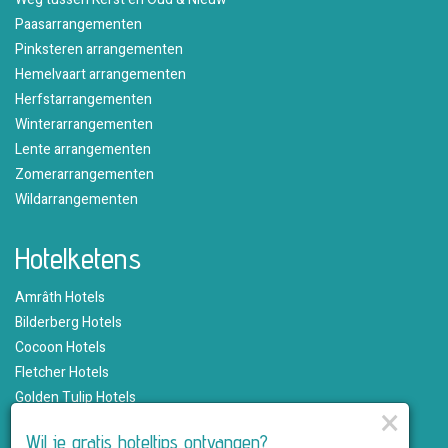
Paasarrangementen
Pinksteren arrangementen
Hemelvaart arrangementen
Herfstarrangementen
Winterarrangementen
Lente arrangementen
Zomerarrangementen
Wildarrangementen
Hotelketens
Amrâth Hotels
Bilderberg Hotels
Cocoon Hotels
Fletcher Hotels
Golden Tulip Hotels
×
Hampshire Hotels
Wil je gratis hoteltips ontvangen?
Martin's Hotels