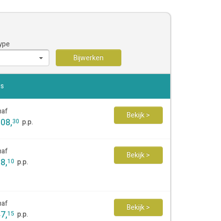
ype
Bijwerken
js
naf
Bekijk >
108
,
30
p.p.
naf
Bekijk >
88
,
10
p.p.
naf
Bekijk >
47
,
15
p.p.