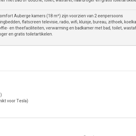
r met bad of douche, toilet, wastafel, haardroger en gratis toiletartikel
omfort Auberge kamers (18 m²) zijn voorzien van 2 eenpersoons
ngbedden, flatscreen televisie, radio, wifi, kluisje, bureau, zithoek, koelka
offie- en theefaciliteiten, verwarming en badkamer met bad, toilet, wastaf
ger en gratis toiletartikelen.
g)
ikt voor Tesla)