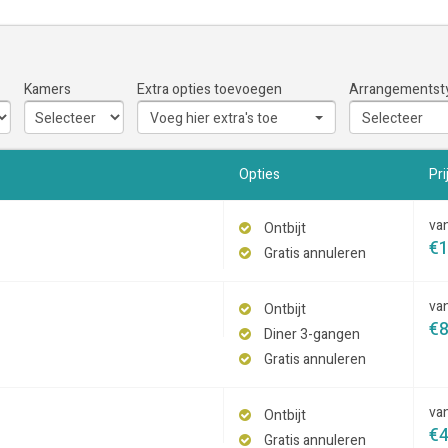
Kamers
Extra opties toevoegen
Arrangementst
Voeg hier extra's toe
Selecteer
Opties
Pri
va
Ontbijt
€
Gratis annuleren
va
Ontbijt
€
Diner 3-gangen
Gratis annuleren
va
Ontbijt
€
Gratis annuleren