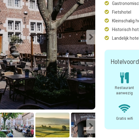
Gastronomisc
Fietshotel
Kleinschalig h
Historisch hot
Landelijk hote
Hotelvoord
Restaurant
aanwezig
Gratis wifi