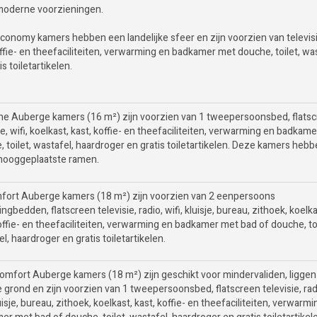
 moderne voorzieningen.
conomy kamers hebben een landelijke sfeer en zijn voorzien van televisi
offie- en theefaciliteiten, verwarming en badkamer met douche, toilet, wa
is toiletartikelen.
ine Auberge kamers (16 m²) zijn voorzien van 1 tweepersoonsbed, flats
ie, wifi, koelkast, kast, koffie- en theefaciliteiten, verwarming en badkam
 toilet, wastafel, haardroger en gratis toiletartikelen. Deze kamers heb
 hooggeplaatste ramen.
fort Auberge kamers (18 m²) zijn voorzien van 2 eenpersoons
ngbedden, flatscreen televisie, radio, wifi, kluisje, bureau, zithoek, koelka
offie- en theefaciliteiten, verwarming en badkamer met bad of douche, toi
l, haardroger en gratis toiletartikelen.
omfort Auberge kamers (18 m²) zijn geschikt voor mindervaliden, liggen
 grond en zijn voorzien van 1 tweepersoonsbed, flatscreen televisie, rad
luisje, bureau, zithoek, koelkast, kast, koffie- en theefaciliteiten, verwarm