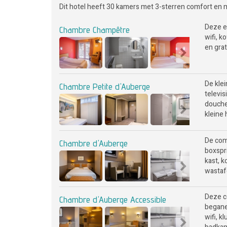
Dit hotel heeft 30 kamers met 3-sterren comfort en
Deze e
Chambre Champêtre
wifi, k
en grat
De kle
Chambre Petite d'Auberge
televis
douche,
kleine
De com
Chambre d'Auberge
boxspri
kast, k
wastafe
Deze c
Chambre d'Auberge Accessible
begane
wifi, k