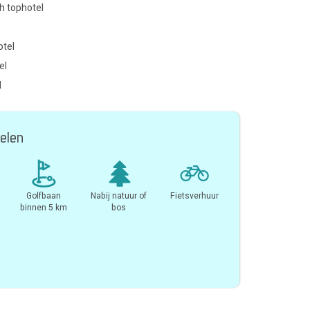
h tophotel
otel
el
l
elen
Golfbaan
Nabij natuur of
Fietsverhuur
binnen 5 km
bos