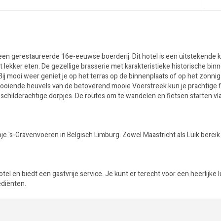
een gerestaureerde 16e-eeuwse boerderij. Dit hotel is een uitstekende 
lekker eten. De gezellige brasserie met karakteristieke historische bin
 Bij mooi weer geniet je op het terras op de binnenplaats of op het zonni
e glooiende heuvels van de betoverend mooie Voerstreek kun je prachtige f
childerachtige dorpjes. De routes om te wandelen en fietsen starten vla
je 's-Gravenvoeren in Belgisch Limburg. Zowel Maastricht als Luik bereik 
tel en biedt een gastvrije service. Je kunt er terecht voor een heerlijke 
ediënten.