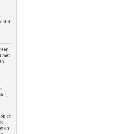
e,
stafel
creen
er met
ben
st,
let,
 op de
io,
ing en