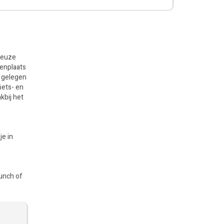
keuze
nenplaats
g gelegen
iets- en
kbij het
je in
lunch of