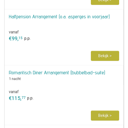
Halfpension Arrangement (o.a. asperges in voorjaar)
vanaf
€
99
,
15
p.p.
Bekijk >
Romantisch Diner Arrangement (bubbelbad-suite)
1 nacht
vanaf
€
115
,
77
p.p.
Bekijk >