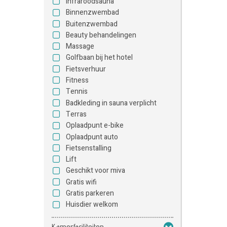
Infraroodsauna
Binnenzwembad
Buitenzwembad
Beauty behandelingen
Massage
Golfbaan bij het hotel
Fietsverhuur
Fitness
Tennis
Badkleding in sauna verplicht
Terras
Oplaadpunt e-bike
Oplaadpunt auto
Fietsenstalling
Lift
Geschikt voor miva
Gratis wifi
Gratis parkeren
Huisdier welkom
Kamerfaciliteiten