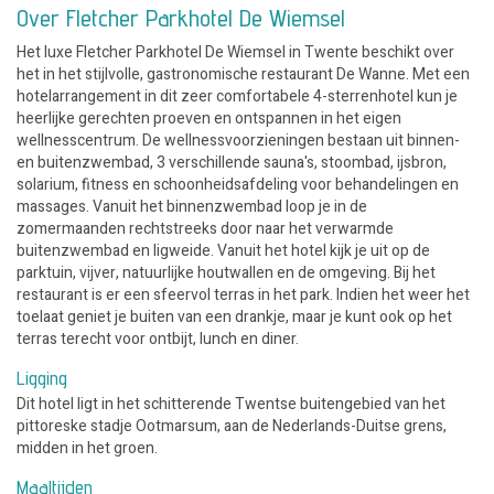
Over Fletcher Parkhotel De Wiemsel
Het luxe Fletcher Parkhotel De Wiemsel in Twente beschikt over
het in het stijlvolle, gastronomische restaurant De Wanne. Met een
hotelarrangement in dit zeer comfortabele 4-sterrenhotel kun je
heerlijke gerechten proeven en ontspannen in het eigen
wellnesscentrum. De wellnessvoorzieningen bestaan uit binnen-
en buitenzwembad, 3 verschillende sauna's, stoombad, ijsbron,
solarium, fitness en schoonheidsafdeling voor behandelingen en
massages. Vanuit het binnenzwembad loop je in de
zomermaanden rechtstreeks door naar het verwarmde
buitenzwembad en ligweide. Vanuit het hotel kijk je uit op de
parktuin, vijver, natuurlijke houtwallen en de omgeving. Bij het
restaurant is er een sfeervol terras in het park. Indien het weer het
toelaat geniet je buiten van een drankje, maar je kunt ook op het
terras terecht voor ontbijt, lunch en diner.
Ligging
Dit hotel ligt in het schitterende Twentse buitengebied van het
pittoreske stadje Ootmarsum, aan de Nederlands-Duitse grens,
midden in het groen.
Maaltijden