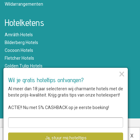
Wildarrangementen
Hotelketens
Amrâth Hotels
Bilderberg Hotels
Cocoon Hotels
Fletcher Hotels
Golden Tulip Hotels
×
Hampshire Hotels
Wil je gratis hoteltips ontvangen?
Martin's Hotels
Al meer dan 18 jaar selecteren wij charmante hotels met de
Romantik Hotels
beste prijs-kwaliteit. Krijg gratis tips van onze hotelexpert!
Saillant Hotels
WestCord Hotels
ACTIE!! Nu met 5% CASHBACK op je eerste boeking!
Over ons
•
Sitemap
•
Disclaimer
•
Voordelen
•
Privacy
•
Voorwaarden
•
Veelgestelde vragen
•
Klantenservice
•
Hotel
Deze website maakt gebruik van cookies.
Meer
X
Ja, stuur mij hoteltips
aanmelden