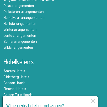
Paasarrangementen
Pinksteren arrangementen
Hemelvaart arrangementen
Herfstarrangementen
Winterarrangementen
Lente arrangementen
Zomerarrangementen
Wildarrangementen
Hotelketens
Amrâth Hotels
Bilderberg Hotels
Cocoon Hotels
Fletcher Hotels
Golden Tulip Hotels
×
Hampshire Hotels
Wil je gratis hoteltips ontvangen?
Martin's Hotels