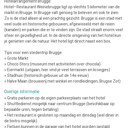
Hotelarrangement Brugge:
Hotel–Restaurant Weinebrugge ligt op slechts 5 kilometer van de
markt in Brugge. In Brugge valt genoeg te beleven en ook te zien.
Zo is de stad alleen al een prachtig gezicht. Brugge is een stad met
veel oude en historische gebouwen, afgewisseld met de reien
(kanalen) en parken die er te vinden zijn. De stad straalt enorm veel
sfeer en gezelligheid uit. In de directe omgeving van het hotel kun
je genieten van de natuur. Het hotel ligt direct naast een bos.
Tips voor een stedentrip Brugge:
» Grote Markt
» Choco Story (museum met activiteiten over chocola)
» Eiermarkt (uitgaan, hier vind je veel terrassen en kroegjes)
» Stadhuis (historisch gebouw uit de 14e eeuw)
» Halve Maan (brouwerij met winkel en rondleidingen, Brugse Zot)
Overige informatie
» Gratis parkeren op de eigen parkeerplaats van het hotel
» Shuttledienst mogelijk naar centrum Brugge (beschikbaar op
bepaalde uren, tegen betaling)
» Het restaurant is gesloten op maandag en dinsdag (wel diner in
de bistro mogelijk)
» Fietsen kunnen in de garage van het hotel worden gestald