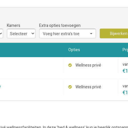
Kamers
Extra opties toevoegen
Bijwerken
Voeg hier extra's toe
Opties
Pri
va
Wellness privé
€
é
va
Wellness privé
€
vé wellnessfaciliteiten. In deze 'bed & wellness' kun je heerlijk ontspann