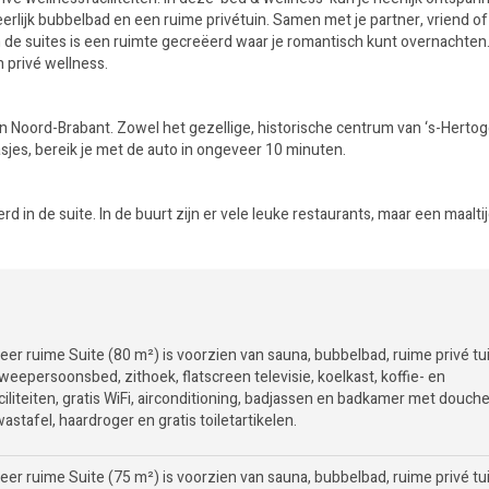
erlijk bubbelbad en een ruime privétuin. Samen met je partner, vriend of
n in de suites is een ruimte gecreëerd waar je romantisch kunt overnachten.
n privé wellness.
 in Noord-Brabant. Zowel het gezellige, historische centrum van ‘s-Hert
asjes, bereik je met de auto in ongeveer 10 minuten.
d in de suite. In de buurt zijn er vele leuke restaurants, maar een maaltij
eer ruime Suite (80 m²) is voorzien van sauna, bubbelbad, ruime privé tu
weepersoonsbed, zithoek, flatscreen televisie, koelkast, koffie- en
iliteiten, gratis WiFi, airconditioning, badjassen en badkamer met douche
 wastafel, haardroger en gratis toiletartikelen.
eer ruime Suite (75 m²) is voorzien van sauna, bubbelbad, ruime privé tu