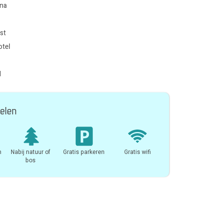
una
st
otel
l
elen
n
Nabij natuur of
Gratis parkeren
Gratis wifi
bos