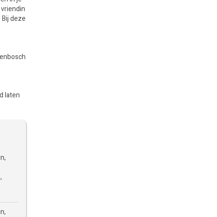
 vriendin
 Bij deze
ogenbosch
d laten
in,
,
in,