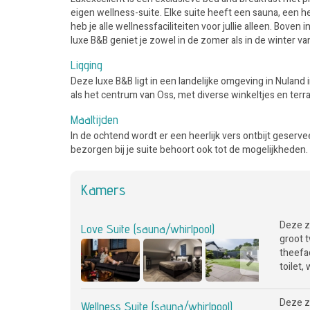
eigen wellness-suite. Elke suite heeft een sauna, een he
heb je alle wellnessfaciliteiten voor jullie alleen. Bove
luxe B&B geniet je zowel in de zomer als in de winter va
Ligging
Deze luxe B&B ligt in een landelijke omgeving in Nuland
als het centrum van Oss, met diverse winkeltjes en terr
Maaltijden
In de ochtend wordt er een heerlijk vers ontbijt geserveer
bezorgen bij je suite behoort ook tot de mogelijkheden.
Kamers
Deze z
Love Suite (sauna/whirlpool)
groot t
theefac
toilet,
Deze z
Wellness Suite (sauna/whirlpool)