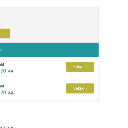
js
naf
Bekijk >
170
p.p.
naf
Bekijk >
170
p.p.
en in je