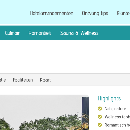
Hotelarrangementen
Ontvang tips
Klant
Culinair
Romantiek
Sauna & Wellness
tie
Faciliteiten
Kaart
Highlights
Nabij natuur
Wellness toph
Romantisch h