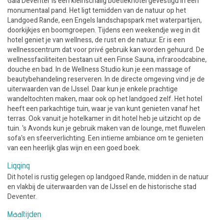
Gaia Deventer is een kleinschalig boetiekhotel gevestigd in een
monumentaal pand. Het ligt temidden van de natuur op het
Landgoed Rande, een Engels landschapspark met waterpartijen,
doorkijkjes en boomgroepen. Tijdens een weekendje weg in dit
hotel geniet je van wellness, de rust en de natuur. Er is een
wellnesscentrum dat voor privé gebruik kan worden gehuurd. De
wellnessfaciliteiten bestaan uit een Finse Sauna, infraroodcabine,
douche en bad. In de Wellness Studio kun je een massage of
beautybehandeling reserveren. In de directe omgeving vind je de
uiterwaarden van de IJssel. Daar kun je enkele prachtige
wandeltochten maken, maar ook op het landgoed zelf. Het hotel
heeft een parkachtige tuin, waar je van kunt genieten vanaf het
terras. Ook vanuit je hotelkamer in dit hotel heb je uitzicht op de
tuin. 's Avonds kun je gebruik maken van de lounge, met fluwelen
sofa's en sfeerverlichting. Een intieme ambiance om te genieten
van een heerlijk glas wijn en een goed boek.
Ligging
Dit hotel is rustig gelegen op landgoed Rande, midden in de natuur
en vlakbij de uiterwaarden van de IJssel en de historische stad
Deventer.
Maaltijden