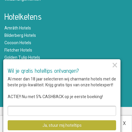
Hotelketens
Amrâth Hotels
Bilderberg Hotels
Cocoon Hotels
Fletcher Hotels
Golden Tulip Hotels
×
Hampshire Hotels
Wil je gratis hoteltips ontvangen?
Martin's Hotels
Al meer dan 18 jaar selecteren wij charmante hotels met de
Romantik Hotels
beste prijs-kwaliteit. Krijg gratis tips van onze hotelexpert!
Saillant Hotels
WestCord Hotels
ACTIE!! Nu met 5% CASHBACK op je eerste boeking!
Over ons
•
Sitemap
•
Disclaimer
•
Voordelen
•
Privacy
•
Voorwaarden
•
Veelgestelde vragen
•
Klantenservice
•
Hotel
Deze website maakt gebruik van cookies.
Meer
X
Ja, stuur mij hoteltips
aanmelden
informatie
.