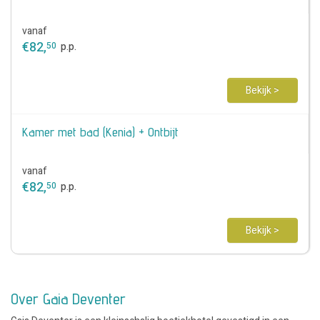
vanaf
€
82
,
50
p.p.
Bekijk >
Kamer met bad (Kenia) + Ontbijt
vanaf
€
82
,
50
p.p.
Bekijk >
Over Gaia Deventer