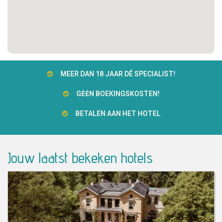
MEER DAN 18 JAAR DÉ SPECIALIST!
GĖĖN BOEKINGSKOSTEN!
BETALEN AAN HET HOTEL
Jouw laatst bekeken hotels