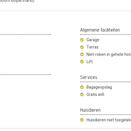
p 300m loopafstand)
Algemene faciliteiten
Garage
Terras
Niet-roken in gehele hot
Lift
Services
Bagageopslag
Gratis wifi
Huisdieren
Huisdieren niet toegela