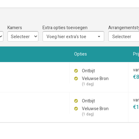
Kamers
Extra opties toevoegen
Arrangementst
Voeg hier extra's toe
Selecteer
Opties
Pri
va
Ontbijt
€
Veluwse Bron
(1 dag)
va
Ontbijt
€
Veluwse Bron
(1 dag)