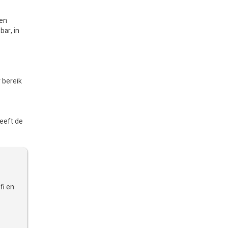
een
bar, in
 bereik
heeft de
fi en