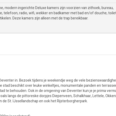
me, modern ingerichte Deluxe kamers zijn voorzien van zithoek, bureau,
ie, telefoon, radio, wifi, wekker en badkamer met bad en/of douche, toile
rtikelen. Deze kamers zijn alleen met de trap bereikbaar.
n Deventer in. Bezoek tijdens je weekendje weg de vele bezienswaardigh
ge stad beschikt over leuke winkeltjes, monumentale panden en terrassen.
stad te behouden. Ook in de omgeving van Deventer kun je je prima verm
zoals langs de pittoreske dorpjes Diepenveen, Schalkhaar, Lettele, Okke
 de St. IJssellandschap en ook het Rijsterborgherpark.