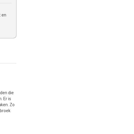
t en
eden die
 Er is
aken. Zo
nbroek