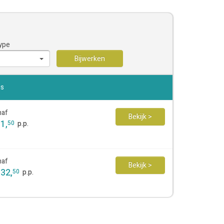
ype
Bijwerken
js
naf
Bekijk >
81
,
50
p.p.
naf
Bekijk >
132
,
50
p.p.