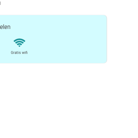
l
elen
Gratis wifi