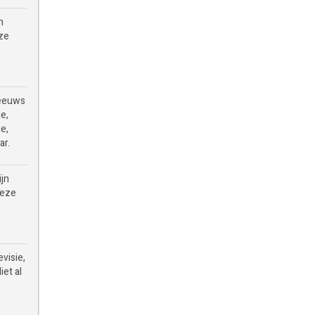
n
eze
 eeuws
ie,
e,
ar.
ijn
Deze
visie,
iet al