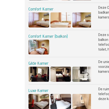
Deze Co
Comfort Kamer
badkame
kamers 
Deze s
Comfort Kamer (balkon)
balkon 
telefo
toilet,
De uni
Gilde Kamer
voorzie
kamers 
De ruim
Luxe Kamer
telefoo
deze ka