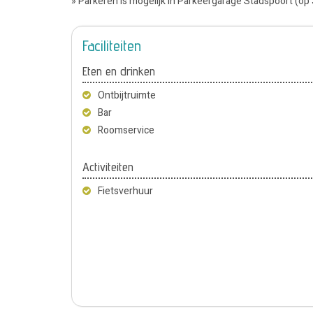
» Parkeren is mogelijk in Parkeergarage Stadspoort (o
Faciliteiten
Eten en drinken
Ontbijtruimte
Bar
Roomservice
Activiteiten
Fietsverhuur