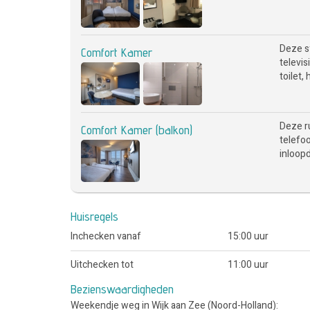
Deze s
Comfort Kamer
televis
toilet,
Deze r
Comfort Kamer (balkon)
telefoo
inloopd
Huisregels
Inchecken vanaf
15:00 uur
Uitchecken tot
11:00 uur
Bezienswaardigheden
Weekendje weg in Wijk aan Zee (Noord-Holland):