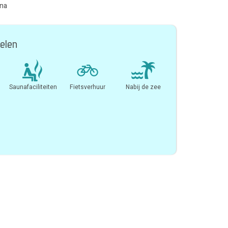
una
elen
Saunafaciliteiten
Fietsverhuur
Nabij de zee