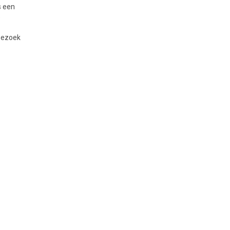
s een
e
 Bezoek