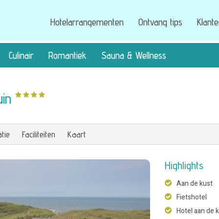
Hotelarrangementen
Ontvang tips
Klant
Culinair
Romantiek
Sauna & Wellness
uin
tie
Faciliteiten
Kaart
Highlights
Aan de kust
Fietshotel
Hotel aan de 