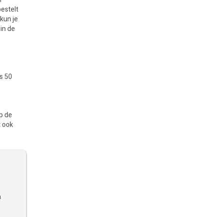
bestelt
 kun je
in de
ts 50
p de
t ook
n