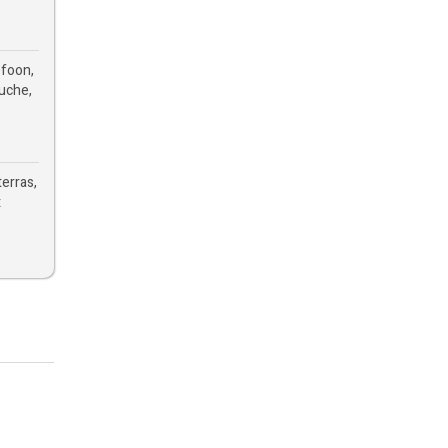
efoon,
ouche,
erras,
t