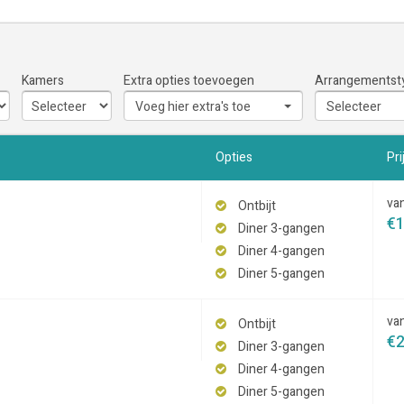
Kamers
Extra opties toevoegen
Arrangementst
Voeg hier extra's toe
Selecteer
Opties
Pri
va
Ontbijt
€
Diner 3-gangen
Diner 4-gangen
Diner 5-gangen
va
Ontbijt
€
Diner 3-gangen
Diner 4-gangen
Diner 5-gangen