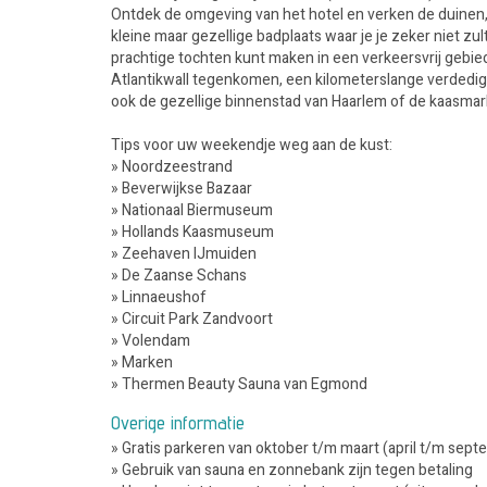
Ontdek de omgeving van het hotel en verken de duinen,
kleine maar gezellige badplaats waar je je zeker niet zul
prachtige tochten kunt maken in een verkeersvrij gebied
Atlantikwall tegenkomen, een kilometerslange verdedigi
ook de gezellige binnenstad van Haarlem of de kaasmark
Tips voor uw weekendje weg aan de kust:
» Noordzeestrand
» Beverwijkse Bazaar
» Nationaal Biermuseum
» Hollands Kaasmuseum
» Zeehaven IJmuiden
» De Zaanse Schans
» Linnaeushof
» Circuit Park Zandvoort
» Volendam
» Marken
» Thermen Beauty Sauna van Egmond
Overige informatie
» Gratis parkeren van oktober t/m maart (april t/m sept
» Gebruik van sauna en zonnebank zijn tegen betaling