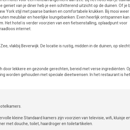
e geniet van je diner heb je een schitterend uitzicht op de duinen. Of je 
e New York stijl met paarse banken en comfortabele krukken. Bij mooi weer
ten meubilair en heerlijke loungebanken. Even heerlijk ontspannen kan 
m. Het hotel is verder voorzien van een fietsenstalling, oplaadpunt voor
raadloos internet.
Zee, vlakbij Beverwijk. De locatie is rustig, midden in de duinen, op slech
ch door lekkere en gezonde gerechten, bereid met verse ingrediënten. O
ning worden gehouden met speciale dieetwensen. In het restaurant is he
hotelkamers.
rvolle kleine Standaard kamers zijn voorzien van televisie, wifi, kluisje e
r met douche, toilet, haardroger en toiletartikelen.