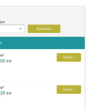
ype
Bijwerken
js
naf
Bekijk >
102
p.p.
naf
Bekijk >
229
p.p.