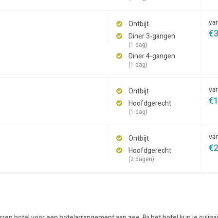
va
Ontbijt
€
Diner 3-gangen
(1 dag)
Diner 4-gangen
(1 dag)
va
Ontbijt
€
Hoofdgerecht
(1 dag)
va
Ontbijt
€
Hoofdgerecht
(2 dagen)
ren hotel voor een hotelarrangement aan zee. Bij het hotel kun je culinai