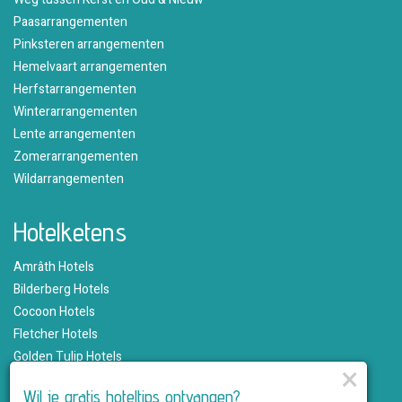
Paasarrangementen
Pinksteren arrangementen
Hemelvaart arrangementen
Herfstarrangementen
Winterarrangementen
Lente arrangementen
Zomerarrangementen
Wildarrangementen
Hotelketens
Amrâth Hotels
Bilderberg Hotels
Cocoon Hotels
Fletcher Hotels
Golden Tulip Hotels
×
Hampshire Hotels
Wil je gratis hoteltips ontvangen?
Martin's Hotels