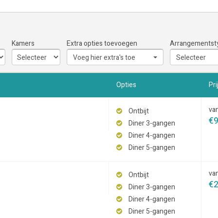
Kamers
Extra opties toevoegen
Arrangementst
Voeg hier extra's toe
Selecteer
Opties
Pri
va
Ontbijt
€
Diner 3-gangen
Diner 4-gangen
Diner 5-gangen
va
Ontbijt
€
Diner 3-gangen
Diner 4-gangen
Diner 5-gangen