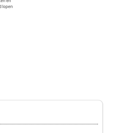
ken en
d lopen