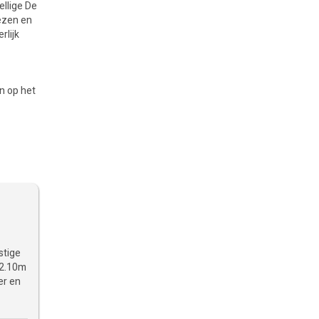
ellige De
lezen en
rlijk
en op het
stige
(2.10m
er en