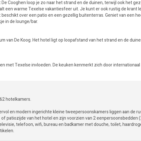
De Cooghen loop je zo naar het strand en de duinen, terwijl ook het gez
aalt een warme Texelse vakantiesfeer uit. Je kunt er ook rustig de krant 
beschikt over een patio en een gezellig buitenterras. Geniet van een hee
je in de lounge/bar.
rum van De Koog. Het hotel ligt op loopafstand van het strand en de duin
hten met Texelse invloeden. De keuken kenmerkt zich door internationaal
 62 hotelkamers.
ervol en modern ingerichte kleine tweepersoonskamers liggen aan de ru
- of patiozijde van het hotel en zijn voorzien van 2 eenpersoonsbedden 
televisie, telefoon, wifi, bureau en badkamer met douche, toilet, haardrog
rtikelen.