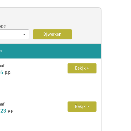
ype
Bijwerken
js
naf
Bekijk >
96
p.p.
naf
Bekijk >
223
p.p.