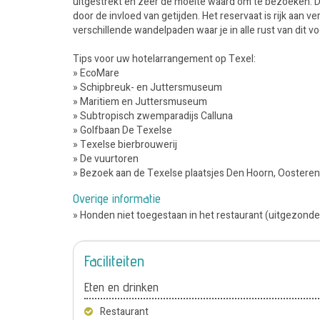
uitgestrekt en zeer de moeite waard om te bezoeken. Da
door de invloed van getijden. Het reservaat is rijk aan 
verschillende wandelpaden waar je in alle rust van dit v
Tips voor uw hotelarrangement op Texel:
» EcoMare
» Schipbreuk- en Juttersmuseum
» Maritiem en Juttersmuseum
» Subtropisch zwemparadijs Calluna
» Golfbaan De Texelse
» Texelse bierbrouwerij
» De vuurtoren
» Bezoek aan de Texelse plaatsjes Den Hoorn, Oostere
Overige informatie
» Honden niet toegestaan in het restaurant (uitgezonde
Faciliteiten
Eten en drinken
Restaurant