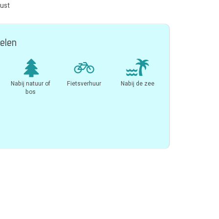
kust
elen
Nabij natuur of
Fietsverhuur
Nabij de zee
bos