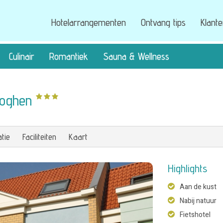
Hotelarrangementen
Ontvang tips
Klant
Culinair
Romantiek
Sauna & Wellness
ooghen
tie
Faciliteiten
Kaart
Highlights
Aan de kust
Nabij natuur
Fietshotel