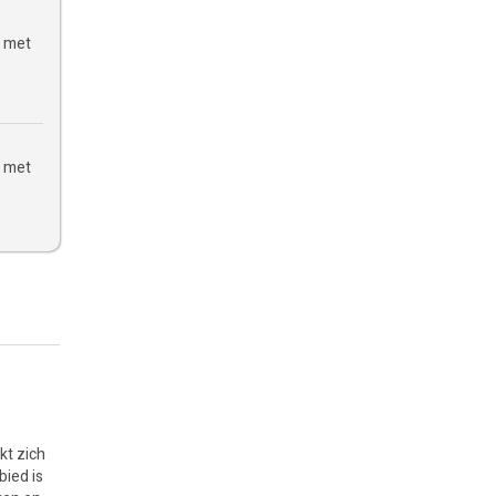
r met
r met
kt zich
bied is