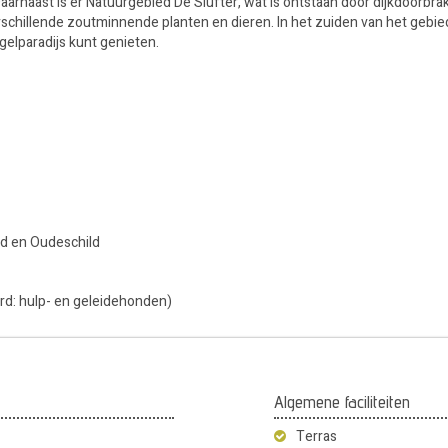
arnaast is er Natuurgebied De Slufter, wat is ontstaan door dijkdoorbra
verschillende zoutminnende planten en dieren. In het zuiden van het gebie
ogelparadijs kunt genieten.
nd en Oudeschild
rd: hulp- en geleidehonden)
Algemene faciliteiten
Terras