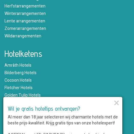
Herfstarrangementen
Winterarrangementen
Lente arrangementen
Zomerarrangementen
Wildarrangementen
Hotelketens
Amrâth Hotels
Bilderberg Hotels
Cocoon Hotels
Fletcher Hotels
Golden Tulip Hotels
×
Hampshire Hotels
Wil je gratis hoteltips ontvangen?
Martin's Hotels
Al meer dan 18 jaar selecteren wij charmante hotels met de
Romantik Hotels
beste prijs-kwaliteit. Krijg gratis tips van onze hotelexpert!
Saillant Hotels
WestCord Hotels