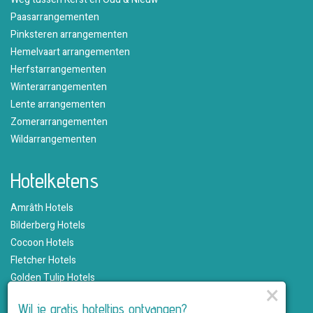
Paasarrangementen
Pinksteren arrangementen
Hemelvaart arrangementen
Herfstarrangementen
Winterarrangementen
Lente arrangementen
Zomerarrangementen
Wildarrangementen
Hotelketens
Amrâth Hotels
Bilderberg Hotels
Cocoon Hotels
Fletcher Hotels
Golden Tulip Hotels
×
Hampshire Hotels
Wil je gratis hoteltips ontvangen?
Martin's Hotels