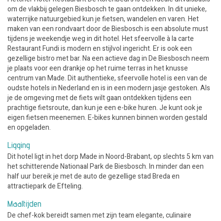
om de vlakbij gelegen Biesbosch te gaan ontdekken. In dit unieke,
waterrijke natuurgebied kun je fietsen, wandelen en varen. Het
maken van een rondvaart door de Biesbosch is een absolute must
tijdens je weekendje weg in dit hotel. Het sfeervolle à la carte
Restaurant Fundi is modern en stijlvol ingericht. Er is ook een
gezellige bistro met bar. Na een actieve dag in De Biesbosch neem
je plaats voor een drankje op het ruime terras in het knusse
centrum van Made. Dit authentieke, sfeervolle hotel is een van de
oudste hotels in Nederland en is in een modern jasje gestoken. Als
je de omgeving met de fiets wilt gaan ontdekken tijdens een
prachtige fietsroute, dan kun je een e-bike huren. Je kunt ook je
eigen fietsen meenemen. E-bikes kunnen binnen worden gestald
en opgeladen.
Ligging
Dit hotel ligt in het dorp Made in Noord-Brabant, op slechts 5 km van
het schitterende Nationaal Park de Biesbosch. In minder dan een
half uur bereik je met de auto de gezellige stad Breda en
attractiepark de Efteling.
Maaltijden
De chef-kok bereidt samen met zijn team elegante, culinaire