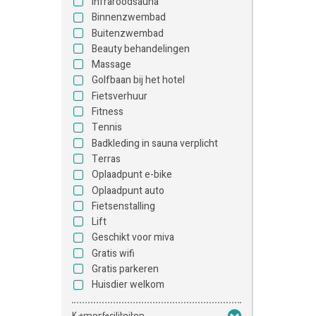
Infraroodsauna
Binnenzwembad
Buitenzwembad
Beauty behandelingen
Massage
Golfbaan bij het hotel
Fietsverhuur
Fitness
Tennis
Badkleding in sauna verplicht
Terras
Oplaadpunt e-bike
Oplaadpunt auto
Fietsenstalling
Lift
Geschikt voor miva
Gratis wifi
Gratis parkeren
Huisdier welkom
Kamerfaciliteiten