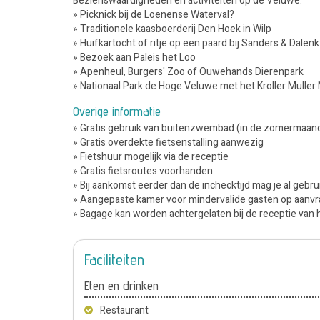
Bezienswaardigheden en activiteiten op de Veluwe:
» Picknick bij de Loenense Waterval?
» Traditionele kaasboerderij Den Hoek in Wilp
» Huifkartocht of ritje op een paard bij Sanders & Dalen
» Bezoek aan Paleis het Loo
» Apenheul, Burgers' Zoo of Ouwehands Dierenpark
» Nationaal Park de Hoge Veluwe met het Kroller Mulle
Overige informatie
» Gratis gebruik van buitenzwembad (in de zomermaan
» Gratis overdekte fietsenstalling aanwezig
» Fietshuur mogelijk via de receptie
» Gratis fietsroutes voorhanden
» Bij aankomst eerder dan de inchecktijd mag je al gebru
» Aangepaste kamer voor mindervalide gasten op aanvr
» Bagage kan worden achtergelaten bij de receptie van 
Faciliteiten
Eten en drinken
Restaurant