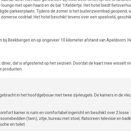
e lounge met open haard en de bar 't Keldertje. Het hotel biedt fietsverhu
eiligde parkeerplaats. Tijdens de zomer is het buitenzwembad geopend, w
 zomerse cocktail. Het hotel beschikt tevens over een speelveld, geschik
sen bij Beekbergen en op ongeveer 10 kilometer afstand van Apeldoorn. H
ijk diner, dat is afgestemd op het seizoen. Doordat de kaart mee wisselt m
le producten.
bracht in het hoofdgebouw met twee zijvleugels. De kamers in de vle
omfort kamer is ruim en comfortabel ingericht en beschikt over 2 losse
soonsbedden (twin), zitje, bureau met stoel, flatscreen televisie en ba
uche en toilet.