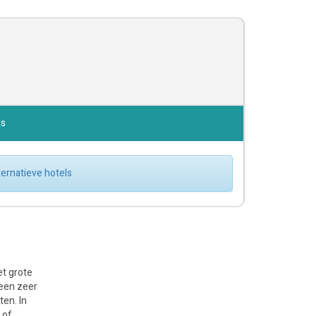
js
lternatieve hotels
et grote
 een zeer
en. In
 of