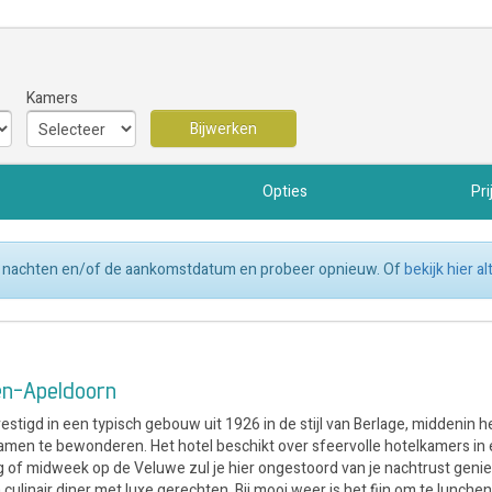
Kamers
Bijwerken
Opties
Pri
tal nachten en/of de aankomstdatum en probeer opnieuw. Of
bekijk hier a
en-Apeldoorn
tigd in een typisch gebouw uit 1926 in de stijl van Berlage, middenin h
d-ramen te bewonderen. Het hotel beschikt over sfeervolle hotelkamers in
of midweek op de Veluwe zul je hier ongestoord van je nachtrust geniet
ulinair diner met luxe gerechten. Bij mooi weer is het fijn om te lunchen