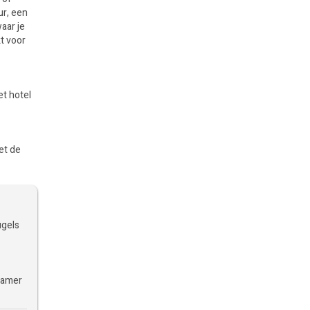
ur, een
aar je
t voor
et hotel
et de
ugels
dkamer