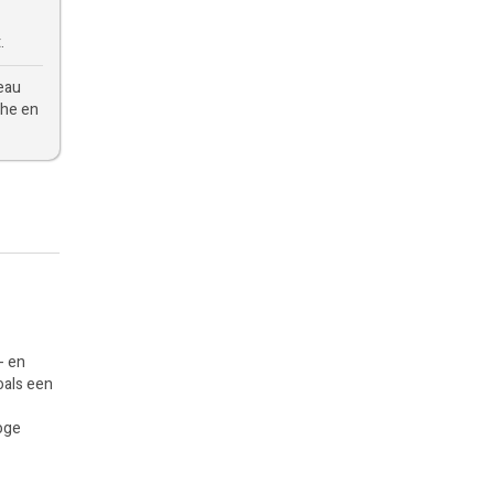
.
eau
che en
- en
oals een
Hoge