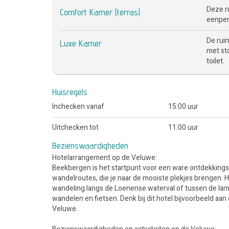
Deze r
Comfort Kamer (terras)
eenper
De rui
Luxe Kamer
met sto
toilet.
Huisregels
Inchecken vanaf
15:00 uur
Uitchecken tot
11:00 uur
Bezienswaardigheden
Hotelarrangement op de Veluwe:
Beekbergen is het startpunt voor een ware ontdekkingst
wandelroutes, die je naar de mooiste plekjes brengen. H
wandeling langs de Loenense waterval of tussen de lamm
wandelen en fietsen. Denk bij dit hotel bijvoorbeeld aan
Veluwe.