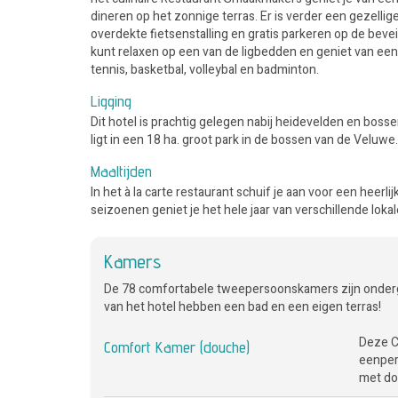
dineren op het zonnige terras. Er is verder een gezellig
overdekte fietsenstalling en gratis parkeren op de bev
kunt relaxen op een van de ligbedden en geniet van een
tennis, basketbal, volleybal en badminton.
Ligging
Dit hotel is prachtig gelegen nabij heidevelden en bos
ligt in een 18 ha. groot park in de bossen van de Veluwe.
Maaltijden
In het à la carte restaurant schuif je aan voor een heerl
seizoenen geniet je het hele jaar van verschillende loka
Kamers
De 78 comfortabele tweepersoonskamers zijn onderge
van het hotel hebben een bad en een eigen terras!
Deze C
Comfort Kamer (douche)
eenper
met do