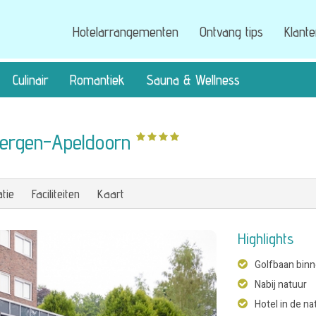
Hotelarrangementen
Ontvang tips
Klant
Culinair
Romantiek
Sauna & Wellness
kbergen-Apeldoorn
tie
Faciliteiten
Kaart
Highlights
Golfbaan bin
Nabij natuur
Hotel in de na