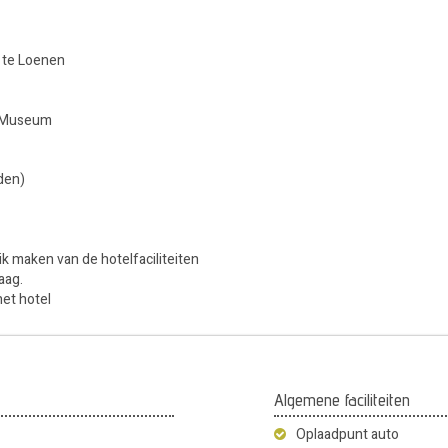
k te Loenen
r Museum
den)
ik maken van de hotelfaciliteiten
aag.
het hotel
Algemene faciliteiten
Oplaadpunt auto