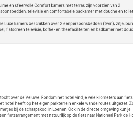
uime en sfeervolle Comfort kamers met terras zijn voorzien van 2
soonsbedden, televisie en comfortabele badkamer met douche en toilet
me Luxe kamers beschikken over 2 eenpersoonsbedden (twin), zitje, bur
el, flatscreen televisie, koffie- en theefaciliteiten en badkamer met dou
ocht over de Veluwe. Rondom het hotel vind je vele kilometers aan fiets
et hotel heeft op het eigen parkterrein enkele wandelroutes uitgezet. Z
etjes bij de schaapskooi in Loenen. Ook in de directe omgeving kun je
 een fietsarrangement met natuurlijk op de fiets naar Nationaal Park de 