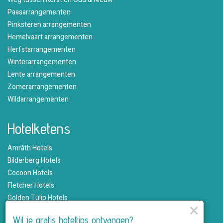
Paasarrangementen
Pinksteren arrangementen
Hemelvaart arrangementen
Herfstarrangementen
Winterarrangementen
Lente arrangementen
Zomerarrangementen
Wildarrangementen
Hotelketens
Amrâth Hotels
Bilderberg Hotels
Cocoon Hotels
Fletcher Hotels
Golden Tulip Hotels
×
Hampshire Hotels
Wil je gratis hoteltips ontvangen?
Martin's Hotels