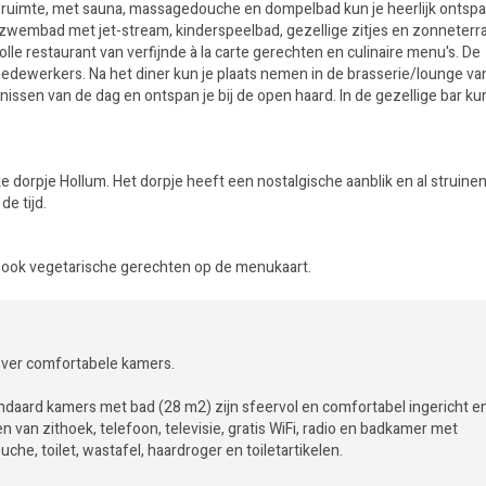
essruimte, met sauna, massagedouche en dompelbad kun je heerlijk ontsp
zwembad met jet-stream, kinderspeelbad, gezellige zitjes en zonneterra
le restaurant van verfijnde à la carte gerechten en culinaire menu's. De
 medewerkers. Na het diner kun je plaats nemen in de brasserie/lounge va
nissen van de dag en ontspan je bij de open haard. In de gezellige bar kun
ke dorpje Hollum. Het dorpje heeft een nostalgische aanblik en al struine
e tijd.
n ook vegetarische gerechten op de menukaart.
over comfortabele kamers.
ndaard kamers met bad (28 m2) zijn sfeervol en comfortabel ingericht e
n van zithoek, telefoon, televisie, gratis WiFi, radio en badkamer met
che, toilet, wastafel, haardroger en toiletartikelen.