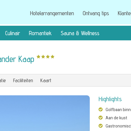
Hotelarrangementen
Ontvang tips
Klant
Culinair
Romantiek
Sauna & Wellness
lander Kaap
tie
Faciliteiten
Kaart
Highlights
Golfbaan bin
Aan de kust
Gastronomisc