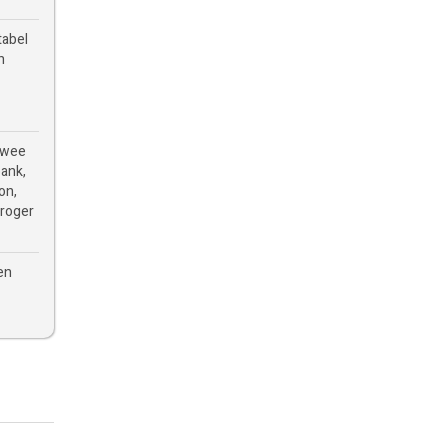
tabel
n
twee
ank,
on,
droger
en