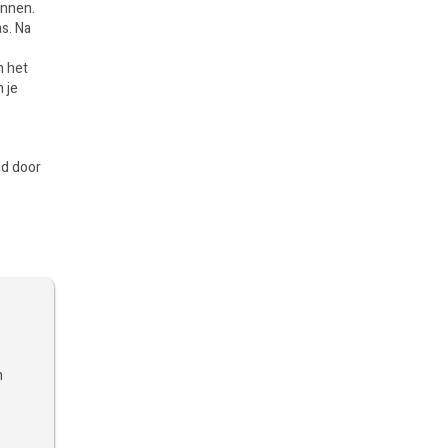
annen.
s. Na
n het
 je
nd door
n