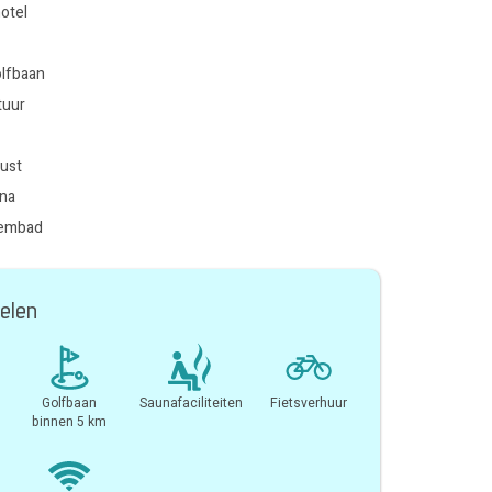
otel
olfbaan
tuur
kust
una
wembad
elen
Golfbaan
Saunafaciliteiten
Fietsverhuur
binnen 5 km