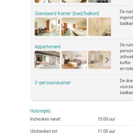
De rui
Standaard Kamer (bad/balkon)
ingeric
badkame
De rui
Appartement
person
zithoek
koffie-
en toil
De dri
3-persoonskamer
voorzie
badkam
Huisregels
Inchecken vanaf
15:00 uur
Uitchecken tot
11:00 uur