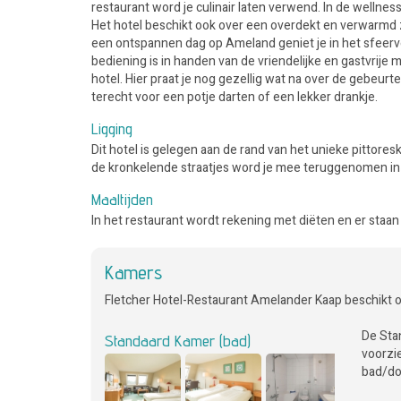
restaurant word je culinair laten verwend. In de welln
Het hotel beschikt ook over een overdekt en verwarmd 
een ontspannen dag op Ameland geniet je in het sfeervol
bediening is in handen van de vriendelijke en gastvrije
hotel. Hier praat je nog gezellig wat na over de gebeurte
terecht voor een potje darten of een lekker drankje.
Ligging
Dit hotel is gelegen aan de rand van het unieke pittores
de kronkelende straatjes word je mee teruggenomen in d
Maaltijden
In het restaurant wordt rekening met diëten en er staa
Kamers
Fletcher Hotel-Restaurant Amelander Kaap beschikt 
De Sta
Standaard Kamer (bad)
voorzie
bad/dou