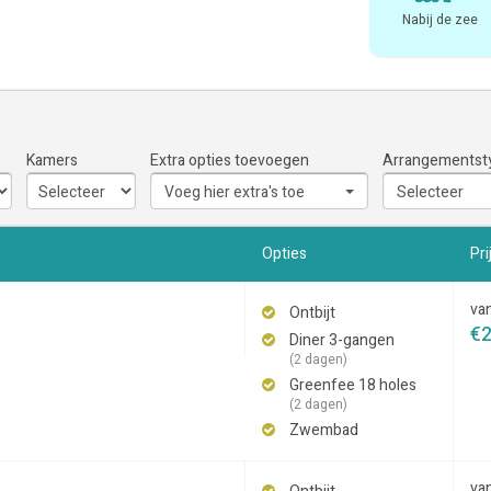
Nabij de zee
Kamers
Extra opties toevoegen
Arrangementst
Voeg hier extra's toe
Selecteer
Opties
Pri
va
Ontbijt
€
Diner 3-gangen
(2 dagen)
Greenfee 18 holes
(2 dagen)
Zwembad
va