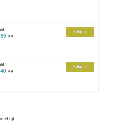
naf
Bekijk >
159
p.p.
naf
Bekijk >
240
p.p.
tel ligt