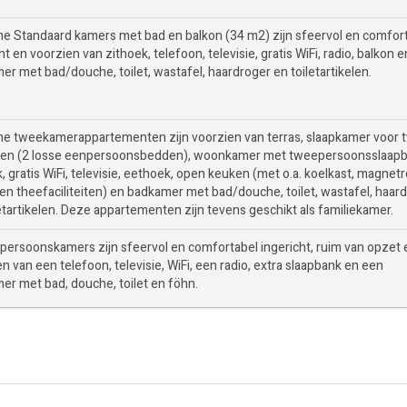
me Standaard kamers met bad en balkon (34 m2) zijn sfeervol en comfor
ht en voorzien van zithoek, telefoon, televisie, gratis WiFi, radio, balkon e
r met bad/douche, toilet, wastafel, haardroger en toiletartikelen.
me tweekamerappartementen zijn voorzien van terras, slaapkamer voor 
en (2 losse eenpersoonsbedden), woonkamer met tweepersoonsslaapb
, gratis WiFi, televisie, eethoek, open keuken (met o.a. koelkast, magnetr
 en theefaciliteiten) en badkamer met bad/douche, toilet, wastafel, haar
etartikelen. Deze appartementen zijn tevens geschikt als familiekamer.
epersoonskamers zijn sfeervol en comfortabel ingericht, ruim van opzet 
n van een telefoon, televisie, WiFi, een radio, extra slaapbank en een
er met bad, douche, toilet en föhn.