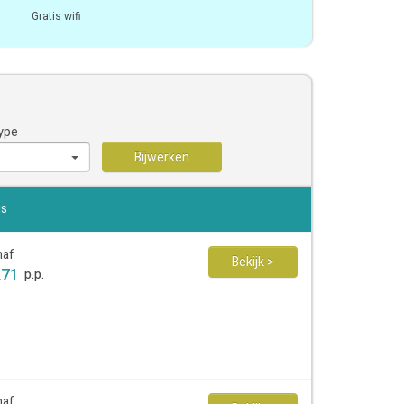
Gratis wifi
ype
Bijwerken
js
naf
Bekijk >
271
p.p.
naf