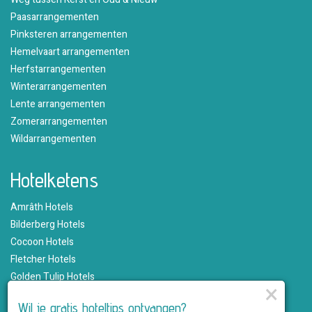
Paasarrangementen
Pinksteren arrangementen
Hemelvaart arrangementen
Herfstarrangementen
Winterarrangementen
Lente arrangementen
Zomerarrangementen
Wildarrangementen
Hotelketens
Amrâth Hotels
Bilderberg Hotels
Cocoon Hotels
Fletcher Hotels
Golden Tulip Hotels
×
Hampshire Hotels
Wil je gratis hoteltips ontvangen?
Martin's Hotels