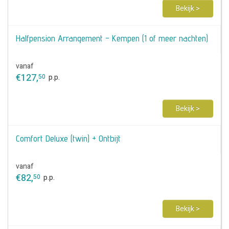
Bekijk >
Halfpension Arrangement - Kempen (1 of meer nachten)
vanaf
€
127
,
50
p.p.
Bekijk >
Comfort Deluxe (twin) + Ontbijt
vanaf
€
82
,
50
p.p.
Bekijk >