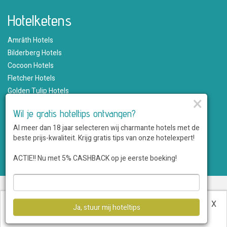
Hotelketens
Amrâth Hotels
Bilderberg Hotels
Cocoon Hotels
Fletcher Hotels
Golden Tulip Hotels
×
Hampshire Hotels
Wil je gratis hoteltips ontvangen?
Martin's Hotels
Al meer dan 18 jaar selecteren wij charmante hotels met de
Romantik Hotels
beste prijs-kwaliteit. Krijg gratis tips van onze hotelexpert!
Saillant Hotels
WestCord Hotels
ACTIE!! Nu met 5% CASHBACK op je eerste boeking!
Over ons
•
Sitemap
•
Disclaimer
•
Voordelen
•
Privacy
•
Voorwaarden
•
Veelgestelde vragen
•
Klantenservice
•
Hotel
Deze website maakt gebruik van cookies.
Meer
X
Ja, stuur mij hoteltips
aanmelden
informatie
.