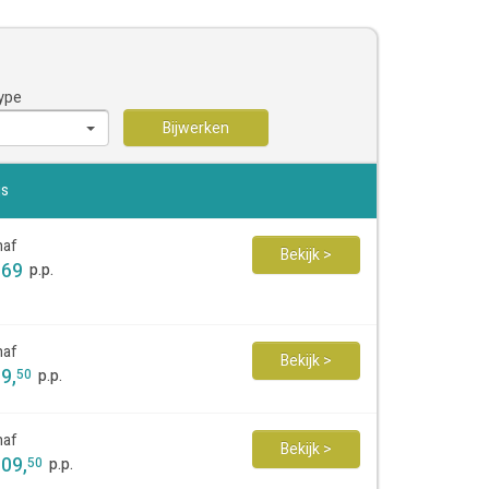
ype
Bijwerken
js
naf
Bekijk >
169
p.p.
naf
Bekijk >
99
,
50
p.p.
naf
Bekijk >
109
,
50
p.p.