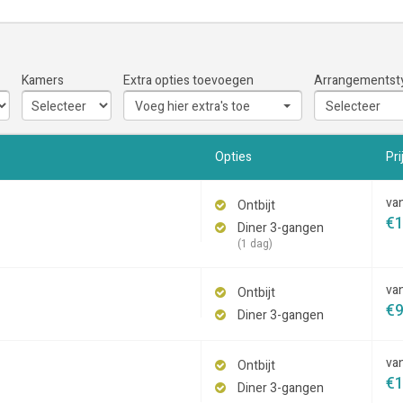
Kamers
Extra opties toevoegen
Arrangementst
Voeg hier extra's toe
Selecteer
Opties
Pri
va
Ontbijt
€
Diner 3-gangen
(1 dag)
va
Ontbijt
€
Diner 3-gangen
va
Ontbijt
€
Diner 3-gangen