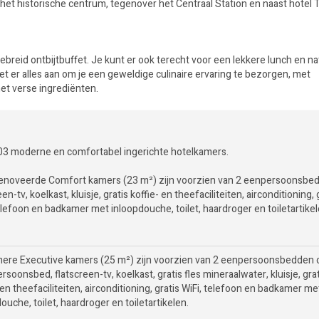
het historische centrum, tegenover het Centraal Station en naast hotel T
breid ontbijtbuffet. Je kunt er ook terecht voor een lekkere lunch en nat
t er alles aan om je een geweldige culinaire ervaring te bezorgen, met
et verse ingrediënten.
103 moderne en comfortabel ingerichte hotelkamers.
enoveerde Comfort kamers (23 m²) zijn voorzien van 2 eenpersoonsbe
een-tv, koelkast, kluisje, gratis koffie- en theefaciliteiten, airconditioning, 
elefoon en badkamer met inloopdouche, toilet, haardroger en toiletartikel
mere Executive kamers (25 m²) zijn voorzien van 2 eenpersoonsbedden 
soonsbed, flatscreen-tv, koelkast, gratis fles mineraalwater, kluisje, gra
 en theefaciliteiten, airconditioning, gratis WiFi, telefoon en badkamer me
ouche, toilet, haardroger en toiletartikelen.