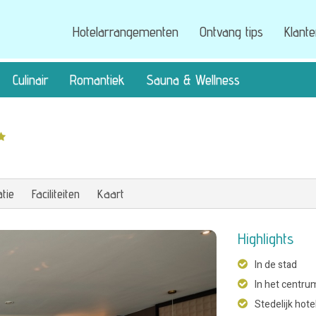
Hotelarrangementen
Ontvang tips
Klant
Culinair
Romantiek
Sauna & Wellness
tie
Faciliteiten
Kaart
Highlights
In de stad
In het centru
Stedelijk hote