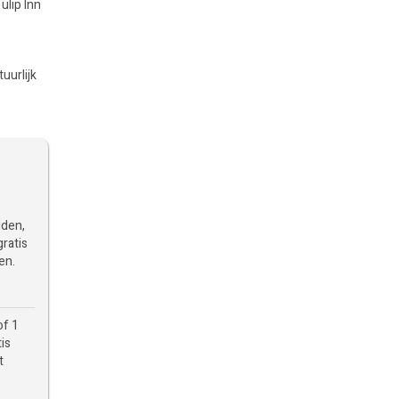
ulip Inn
uurlijk
dden,
gratis
en.
of 1
tis
t