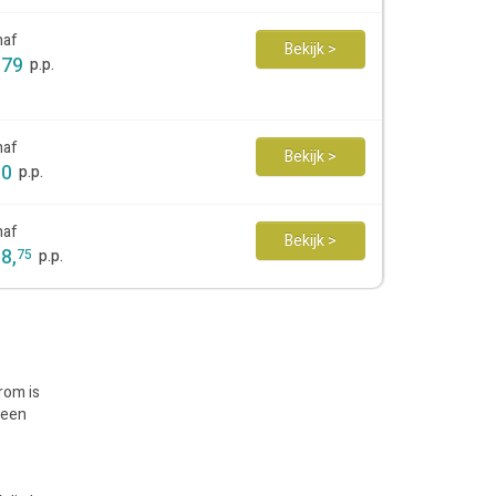
naf
Bekijk >
179
p.p.
naf
Bekijk >
80
p.p.
naf
Bekijk >
88
,
75
p.p.
rom is
 een