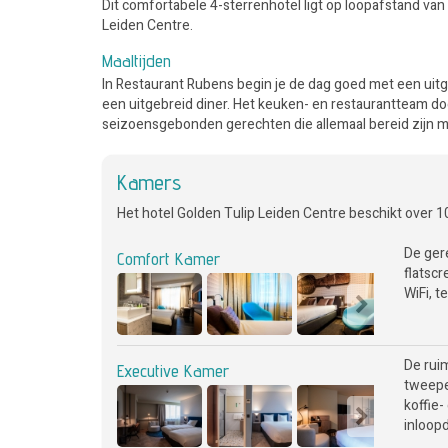
Dit comfortabele 4-sterrenhotel ligt op loopafstand van 
Leiden Centre.
Maaltijden
In Restaurant Rubens begin je de dag goed met een uitge
een uitgebreid diner. Het keuken- en restaurantteam doe
seizoensgebonden gerechten die allemaal bereid zijn m
Kamers
Het hotel Golden Tulip Leiden Centre beschikt over 
De ger
Comfort Kamer
flatscr
WiFi, t
De rui
Executive Kamer
tweeper
koffie-
inloopd