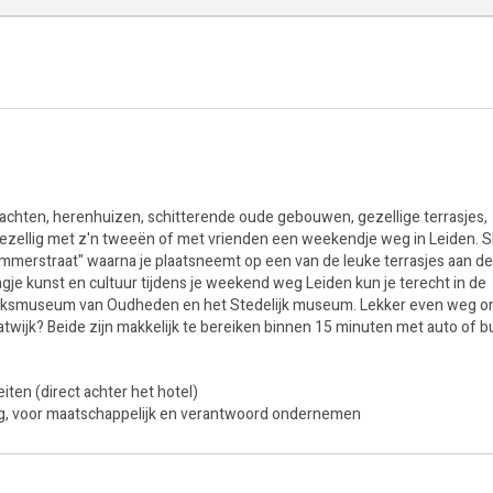
rachten, herenhuizen, schitterende oude gebouwen, gezellige terrasjes,
 Gezellig met z'n tweeën of met vrienden een weekendje weg in Leiden.
lemmerstraat" waarna je plaatsneemt op een van de leuke terrasjes aan de
gje kunst en cultuur tijdens je weekend weg Leiden kun je terecht in de
s, Rijksmuseum van Oudheden en het Stedelijk museum. Lekker even weg o
atwijk? Beide zijn makkelijk te bereiken binnen 15 minuten met auto of b
iten (direct achter het hotel)
ng, voor maatschappelijk en verantwoord ondernemen