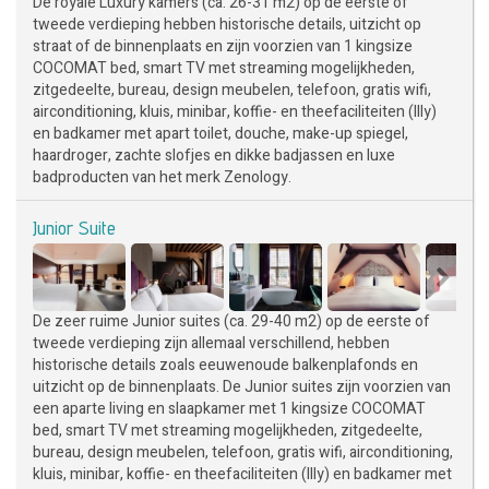
De royale Luxury kamers (ca. 26-31 m2) op de eerste of
tweede verdieping hebben historische details, uitzicht op
straat of de binnenplaats en zijn voorzien van 1 kingsize
COCOMAT bed, smart TV met streaming mogelijkheden,
zitgedeelte, bureau, design meubelen, telefoon, gratis wifi,
airconditioning, kluis, minibar, koffie- en theefaciliteiten (Illy)
en badkamer met apart toilet, douche, make-up spiegel,
haardroger, zachte slofjes en dikke badjassen en luxe
badproducten van het merk Zenology.
Junior Suite
De zeer ruime Junior suites (ca. 29-40 m2) op de eerste of
tweede verdieping zijn allemaal verschillend, hebben
historische details zoals eeuwenoude balkenplafonds en
uitzicht op de binnenplaats. De Junior suites zijn voorzien van
een aparte living en slaapkamer met 1 kingsize COCOMAT
bed, smart TV met streaming mogelijkheden, zitgedeelte,
bureau, design meubelen, telefoon, gratis wifi, airconditioning,
kluis, minibar, koffie- en theefaciliteiten (Illy) en badkamer met