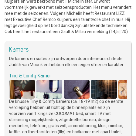
Kuijpers en werd bekroond met 1 Michelin ster. Er wordt
voornamelijk gewerkt met seizoensproducten. Het menu verandert
mee met de seizoenen. Volgens Michelin heeft Restaurant LIZZ
met Executive Chef Remco Kuijpers een talentvolle chef in huis. Hij
legt gevoeligheid op het bord dankzij zijn uitstekende technieken.
Ook heeft het restaurant een Gault & Millau vermelding (14,5 | 20).
Kamers
De kamers en suites zijn ontworpen door interieurarchitecte
Judith van Mourik en hebben elk een eigen sfeer en karakter.
Tiny & Comfy Kamer
De knusse Tiny & Comfy kamers (ca. 18-19 m2) op de eerste
verdieping hebben uitzicht op de binnenplaats en zijn
voorzien van 1 kingsize COCOMAT bed, smart TV met
streaming mogelijkheden, zitgedeelte, bureau, design
meubelen, telefoon, gratis wifi, airconditioning, kluis, minibar,
koffie- en theefaciliteiten (Illy) en badkamer met apart toilet,