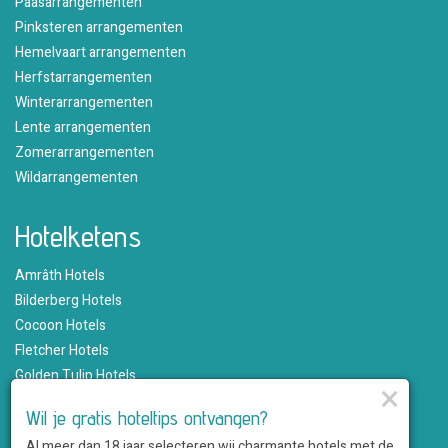
Paasarrangementen
Pinksteren arrangementen
Hemelvaart arrangementen
Herfstarrangementen
Winterarrangementen
Lente arrangementen
Zomerarrangementen
Wildarrangementen
Hotelketens
Amrâth Hotels
Bilderberg Hotels
Cocoon Hotels
Fletcher Hotels
Golden Tulip Hotels
×
Hampshire Hotels
Wil je gratis hoteltips ontvangen?
Martin's Hotels
Al meer dan 18 jaar selecteren wij charmante hotels met de