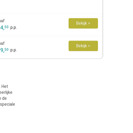
naf
Bekijk >
64
,
50
p.p.
naf
Bekijk >
69
,
50
p.p.
. Het
erlijke
e de
 speciale