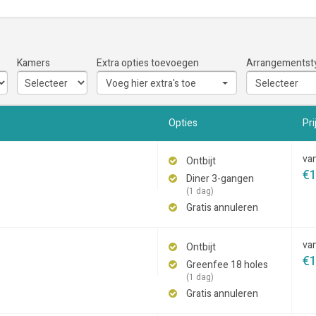
Kamers
Extra opties toevoegen
Arrangementst
Voeg hier extra's toe
Selecteer
Opties
Pri
va
Ontbijt
€
Diner 3-gangen
(1 dag)
Gratis annuleren
va
Ontbijt
€
Greenfee 18 holes
(1 dag)
Gratis annuleren