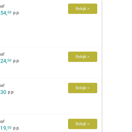
naf
Bekijk >
254
,
50
p.p.
naf
Bekijk >
124
,
50
p.p.
naf
Bekijk >
230
p.p.
naf
Bekijk >
119
,
50
p.p.