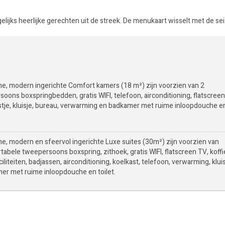
lijks heerlijke gerechten uit de streek. De menukaart wisselt met de se
me, modern ingerichte Comfort kamers (18 m²) zijn voorzien van 2
soons boxspringbedden, gratis WIFI, telefoon, airconditioning, flatscreen
stje, kluisje, bureau, verwarming en badkamer met ruime inloopdouche e
me, modern en sfeervol ingerichte Luxe suites (30m²) zijn voorzien van
abele tweepersoons boxspring, zithoek, gratis WIFI, flatscreen TV, koffi
iliteiten, badjassen, airconditioning, koelkast, telefoon, verwarming, klui
er met ruime inloopdouche en toilet.