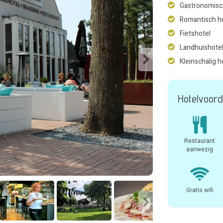
Gastronomisc
Romantisch h
Fietshotel
Landhuishote
Kleinschalig h
Hotelvoord
Restaurant
aanwezig
Gratis wifi