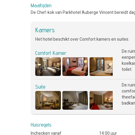
Maaltijden
De Chef-kok van Parkhotel Auberge Vincent bereidt dage
Kamers
Het hotel beschikt over Comfort kamers en suites.
De rui
Comfort Kamer
eenper
koelka
toilet.
De rui
Suite
comfort
theefac
badkam
Huisregels
Inchecken vanaf
14:00 uur