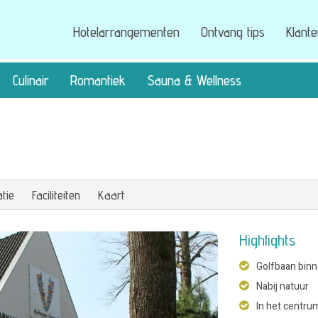
Hotelarrangementen
Ontvang tips
Klant
Culinair
Romantiek
Sauna & Wellness
tie
Faciliteiten
Kaart
Highlights
Golfbaan bin
Nabij natuur
In het centru