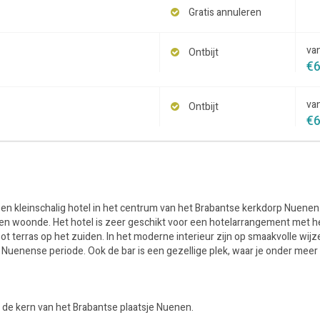
Gratis annuleren
va
Ontbijt
€
va
Ontbijt
€
 en kleinschalig hotel in het centrum van het Brabantse kerkdorp Nuenen
nen woonde. Het hotel is zeer geschikt voor een hotelarrangement met he
ot terras op het zuiden. In het moderne interieur zijn op smaakvolle wijz
n Nuenense periode. Ook de bar is een gezellige plek, waar je onder meer
n de kern van het Brabantse plaatsje Nuenen.