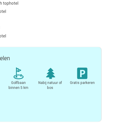
h tophotel
otel
l
otel
elen
Golfbaan
Nabij natuur of
Gratis parkeren
binnen 5 km
bos