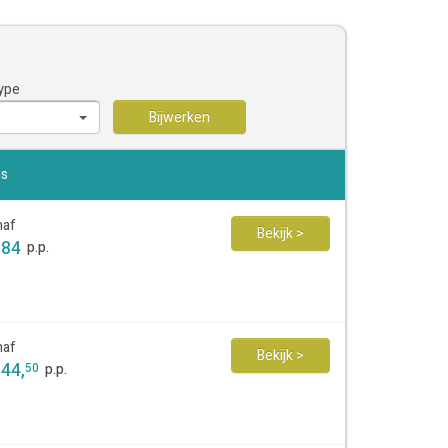
ype
Bijwerken
js
naf
Bekijk >
184
p.p.
naf
Bekijk >
144
,
50
p.p.