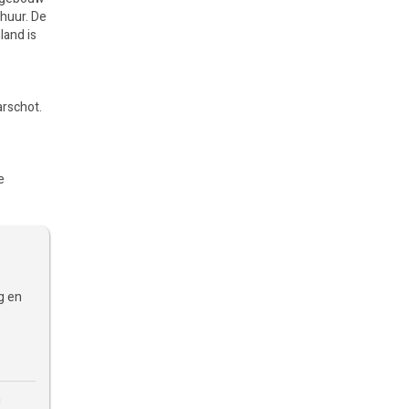
rhuur. De
land is
arschot.
e
g en
n