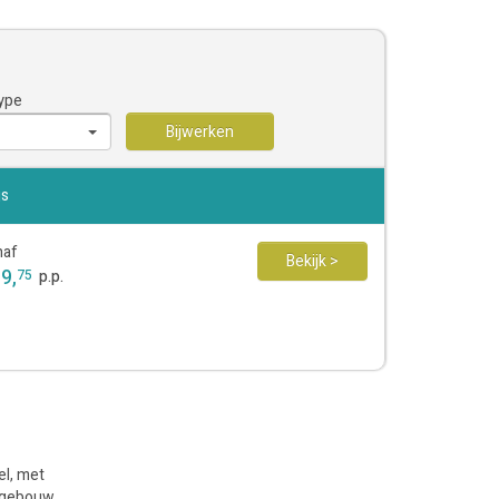
ype
Bijwerken
js
naf
Bekijk >
69
,
75
p.p.
el, met
umgebouw