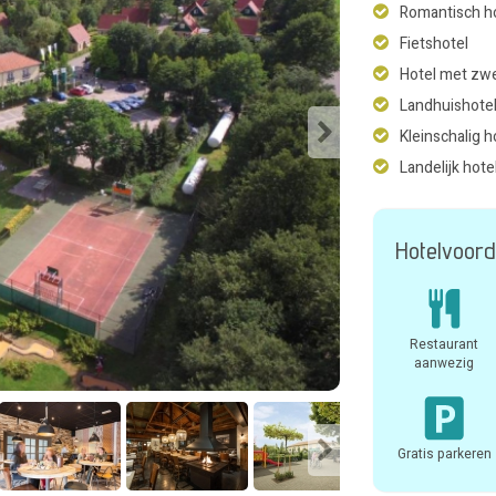
Romantisch h
Fietshotel
Hotel met z
Landhuishote
Kleinschalig h
Landelijk hote
Hotelvoord
Restaurant
aanwezig
Gratis parkeren