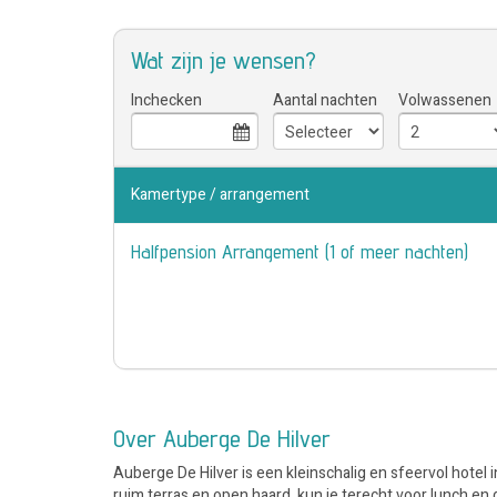
Wat zijn je wensen?
Inchecken
Aantal nachten
Volwassenen
Kamertype / arrangement
Halfpension Arrangement (1 of meer nachten)
Over Auberge De Hilver
Auberge De Hilver is een kleinschalig en sfeervol hotel 
ruim terras en open haard, kun je terecht voor lunch e