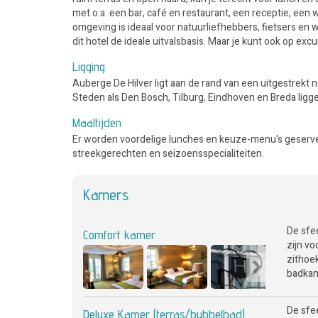
met o.a. een bar, café en restaurant, een receptie, ee
omgeving is ideaal voor natuurliefhebbers, fietsers en 
dit hotel de ideale uitvalsbasis. Maar je kunt ook op exc
Ligging
Auberge De Hilver ligt aan de rand van een uitgestrekt
Steden als Den Bosch, Tilburg, Eindhoven en Breda ligge
Maaltijden
Er worden voordelige lunches en keuze-menu's geserveer
streekgerechten en seizoensspecialiteiten.
Kamers
De sfe
Comfort kamer
zijn v
zithoek
badkam
De sfe
Deluxe Kamer (terras/bubbelbad)