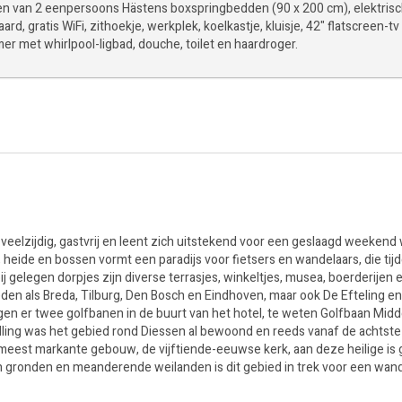
en van 2 eenpersoons Hästens boxspringbedden (90 x 200 cm), elektris
ard, gratis WiFi, zithoekje, werkplek, koelkastje, kluisje, 42" flatscreen-tv
er met whirlpool-ligbad, douche, toilet en haardroger.
 veelzijdig, gastvrij en leent zich uitstekend voor een geslaagd weekend
ide en bossen vormt een paradijs voor fietsers en wandelaars, die tij
 gelegen dorpjes zijn diverse terrasjes, winkeltjes, musea, boerderijen 
eden als Breda, Tilburg, Den Bosch en Eindhoven, maar ook De Efteling en
ggen er twee golfbanen in de buurt van het hotel, te weten Golfbaan Mid
rtelling was het gebied rond Diessen al bewoond en reeds vanaf de achtst
 meest markante gebouw, de vijftiende-eeuwse kerk, aan deze heilige is 
n gronden en meanderende weilanden is dit gebied in trek voor een wand