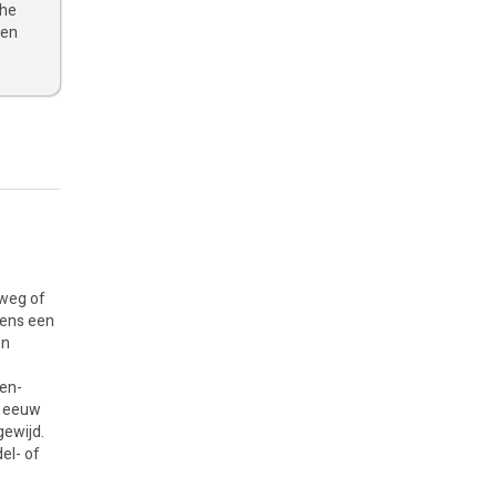
che
 en
 weg of
dens een
en
den-
e eeuw
gewijd.
el- of