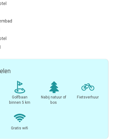
otel
wembad
l
otel
l
elen
Golfbaan
Nabij natuur of
Fietsverhuur
binnen 5 km
bos
Gratis wifi