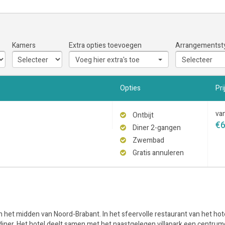
Kamers
Extra opties toevoegen
Arrangementst
Voeg hier extra's toe
Selecteer
Opties
Pri
va
Ontbijt
€
Diner 2-gangen
Zwembad
Gratis annuleren
in het midden van Noord-Brabant. In het sfeervolle restaurant van het hot
n diner. Het hotel deelt samen met het naastgelegen villapark een centr