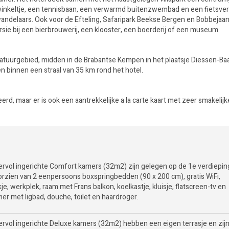
n winkeltje, een tennisbaan, een verwarmd buitenzwembad en een fietsve
wandelaars. Ook voor de Efteling, Safaripark Beekse Bergen en Bobbejaan
ursie bij een bierbrouwerij, een klooster, een boerderij of een museum.
 natuurgebied, midden in de Brabantse Kempen in het plaatsje Diessen-Ba
n binnen een straal van 35 km rond het hotel.
d, maar er is ook een aantrekkelijke a la carte kaart met zeer smakelijk
ervol ingerichte Comfort kamers (32m2) zijn gelegen op de 1e verdiepin
oorzien van 2 eenpersoons boxspringbedden (90 x 200 cm), gratis WiFi,
je, werkplek, raam met Frans balkon, koelkastje, kluisje, flatscreen-tv en
er met ligbad, douche, toilet en haardroger.
ervol ingerichte Deluxe kamers (32m2) hebben een eigen terrasje en zij