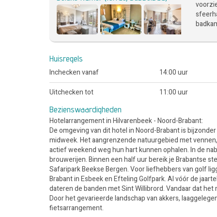
voorzi
sfeerha
badkam
Huisregels
Inchecken vanaf
14:00 uur
Uitchecken tot
11:00 uur
Bezienswaardigheden
Hotelarrangement in Hilvarenbeek - Noord-Brabant:
De omgeving van dit hotel in Noord-Brabant is bijzonder
midweek. Het aangrenzende natuurgebied met vennen, he
actief weekend weg hun hart kunnen ophalen. In de nabij
brouwerijen. Binnen een half uur bereik je Brabantse st
Safaripark Beekse Bergen. Voor liefhebbers van golf li
Brabant in Esbeek en Efteling Golfpark. Al vóór de jaa
dateren de banden met Sint Willibrord. Vandaar dat het
Door het gevarieerde landschap van akkers, laaggelege
fietsarrangement.