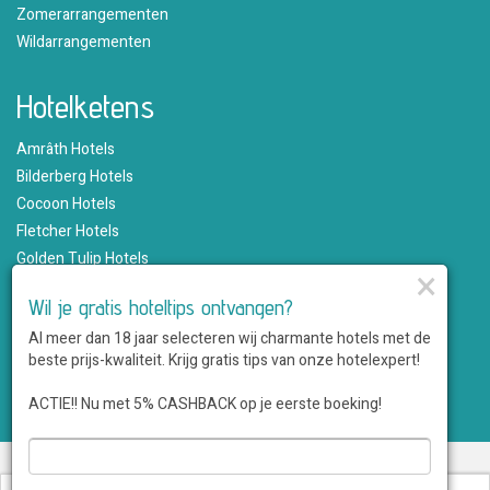
Zomerarrangementen
Wildarrangementen
Hotelketens
Amrâth Hotels
Bilderberg Hotels
Cocoon Hotels
Fletcher Hotels
Golden Tulip Hotels
×
Hampshire Hotels
Wil je gratis hoteltips ontvangen?
Martin's Hotels
Al meer dan 18 jaar selecteren wij charmante hotels met de
Romantik Hotels
beste prijs-kwaliteit. Krijg gratis tips van onze hotelexpert!
Saillant Hotels
WestCord Hotels
ACTIE!! Nu met 5% CASHBACK op je eerste boeking!
Over ons
•
Sitemap
•
Disclaimer
•
Voordelen
•
Privacy