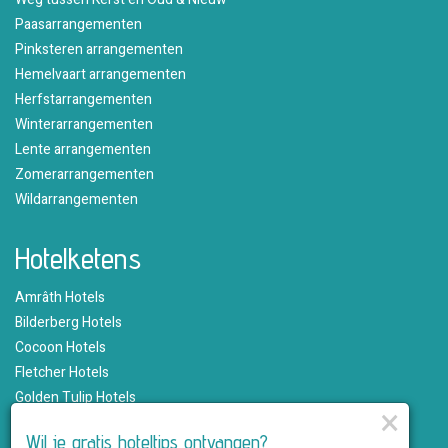
Paasarrangementen
Pinksteren arrangementen
Hemelvaart arrangementen
Herfstarrangementen
Winterarrangementen
Lente arrangementen
Zomerarrangementen
Wildarrangementen
Hotelketens
Amrâth Hotels
Bilderberg Hotels
Cocoon Hotels
Fletcher Hotels
Golden Tulip Hotels
×
Hampshire Hotels
Wil je gratis hoteltips ontvangen?
Martin's Hotels